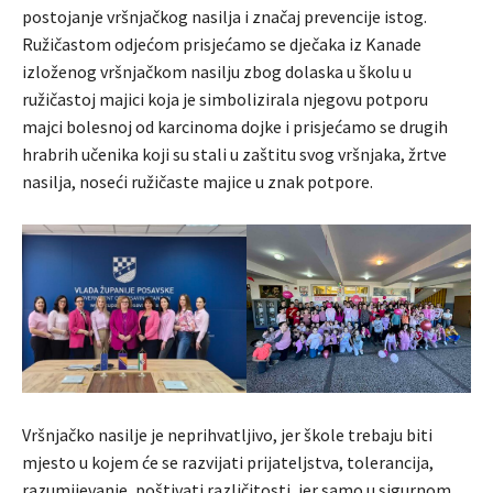
postojanje vršnjačkog nasilja i značaj prevencije istog.
Ružičastom odjećom prisjećamo se dječaka iz Kanade
izloženog vršnjačkom nasilju zbog dolaska u školu u
ružičastoj majici koja je simbolizirala njegovu potporu
majci bolesnoj od karcinoma dojke i prisjećamo se drugih
hrabrih učenika koji su stali u zaštitu svog vršnjaka, žrtve
nasilja, noseći ružičaste majice u znak potpore.
Vršnjačko nasilje je neprihvatljivo, jer škole trebaju biti
mjesto u kojem će se razvijati prijateljstva, tolerancija,
razumijevanje, poštivati različitosti, jer samo u sigurnom