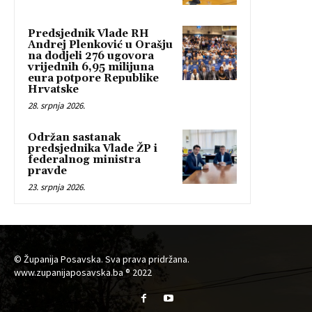
Predsjednik Vlade RH
Andrej Plenković u Orašju
na dodjeli 276 ugovora
vrijednih 6,95 milijuna
eura potpore Republike
Hrvatske
28. srpnja 2026.
Održan sastanak
predsjednika Vlade ŽP i
federalnog ministra
pravde
23. srpnja 2026.
© Županija Posavska. Sva prava pridržana.
www.zupanijaposavska.ba ® 2022