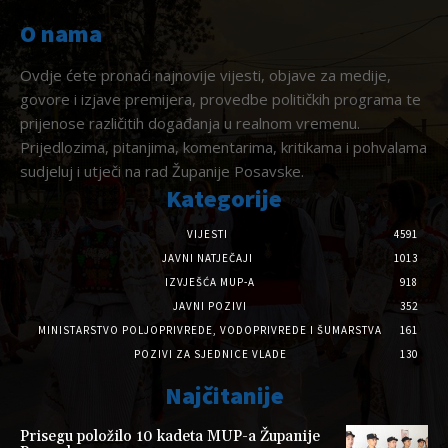
O nama
Ovdje ćete pronaći najnovije vijesti, objave za medije,
govore i izjave premijera, provedbe političkih programa te
prijenose različitih događanja u realnom vremenu.
Prijedlozima, pitanjima, komentarima, kritikama i pohvalama
sudjeluj i utječi na rad Županije Posavske.
Kategorije
VIJESTI
4591
JAVNI NATJEČAJI
1013
IZVJEŠĆA MUP-A
918
JAVNI POZIVI
352
MINISTARSTVO POLJOPRIVREDE, VODOPRIVREDE I ŠUMARSTVA
161
POZIVI ZA SJEDNICE VLADE
130
Najčitanije
Prisegu položilo 10 kadeta MUP-a Županije