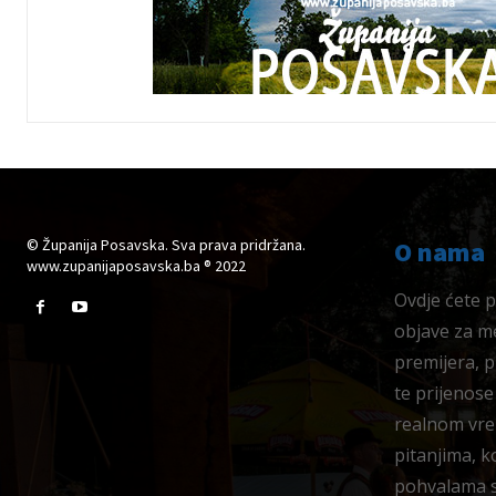
© Županija Posavska. Sva prava pridržana.
O nama
www.zupanijaposavska.ba ® 2022
Ovdje ćete pr
objave za me
premijera, 
te prijenose
realnom vre
pitanjima, k
pohvalama su