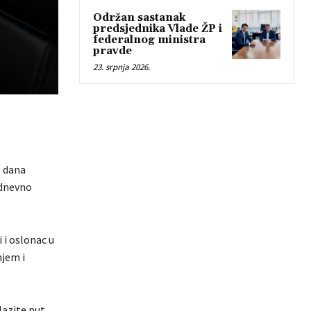
Održan sastanak
predsjednika Vlade ŽP i
federalnog ministra
pravde
23. srpnja 2026.
g dana
odnevno
i i oslonac u
njem i
lazite put