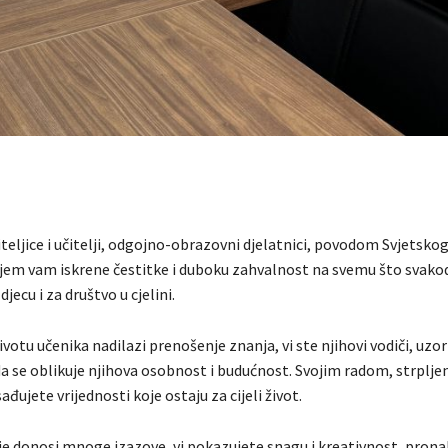
teljice i učitelji, odgojno-obrazovni djelatnici, povodom Svjetsko
ujem vam iskrene čestitke i duboku zahvalnost na svemu što svak
djecu i za društvo u cjelini.
ivotu učenika nadilazi prenošenje znanja, vi ste njihovi vodiči, uzor
 se oblikuje njihova osobnost i budućnost. Svojim radom, strplje
đujete vrijednosti koje ostaju za cijeli život.
e donosi mnoge izazove, vi pokazujete snagu i kreativnost, prona