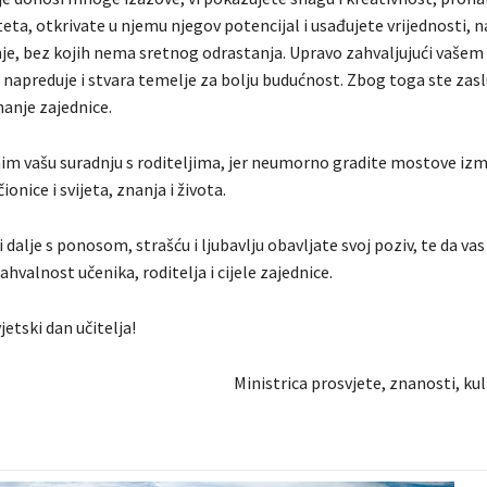
eta, otkrivate u njemu njegov potencijal i usađujete vrijednosti, na
, bez kojih nema sretnog odrastanja. Upravo zahvaljujući vašem 
 napreduje i stvara temelje za bolju budućnost. Zbog toga ste zaslu
anje zajednice.
im vašu suradnju s roditeljima, jer neumorno gradite mostove izm
učionice i svijeta, znanja i života.
 dalje s ponosom, strašću i ljubavlju obavljate svoj poziv, te da vas
ahvalnost učenika, roditelja i cijele zajednice.
etski dan učitelja!
Ministrica prosvjete, znanosti, kul