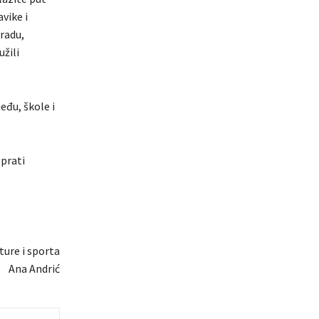
vike i
radu,
žili
eđu, škole i
 prati
ture i sporta
Ana Andrić