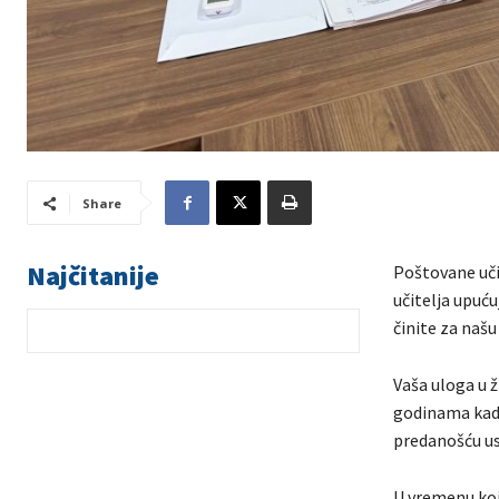
Share
Najčitanije
Poštovane uči
učitelja upuć
činite za našu 
Vaša uloga u ž
godinama kada
predanošću usa
U vremenu koj