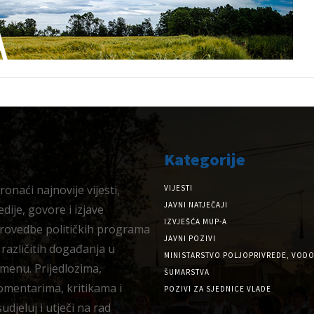
Kategorije
onaći najnovije vijesti,
VIJESTI
JAVNI NATJEČAJI
dije, govore i izjave
IZVJEŠĆA MUP-A
provedbe političkih programa
JAVNI POZIVI
 različitih događanja u
MINISTARSTVO POLJOPRIVREDE, VODO
menu. Prijedlozima,
ŠUMARSTVA
omentarima, kritikama i
POZIVI ZA SJEDNICE VLADE
djeluj i utječi na rad