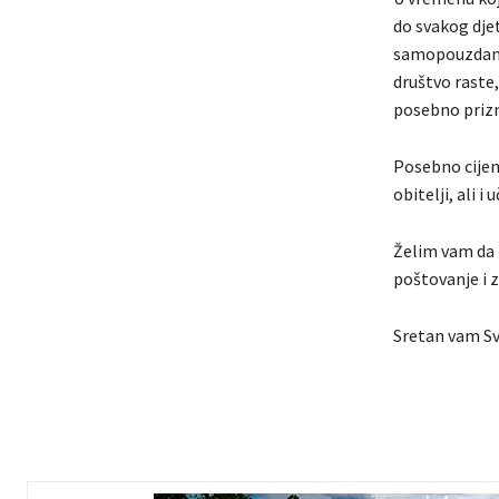
do svakog djet
samopouzdanje
društvo raste,
posebno prizn
Posebno cijen
obitelji, ali i 
Želim vam da i
poštovanje i z
Sretan vam Svj