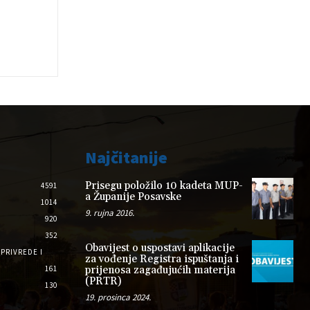
Najčitanije
Prisegu položilo 10 kadeta MUP-
4591
a Županije Posavske
1014
9. rujna 2016.
920
352
Obavijest o uspostavi aplikacije
PRIVREDE I
za vođenje Registra ispuštanja i
161
prijenosa zagađujućih materija
(PRTR)
130
19. prosinca 2024.