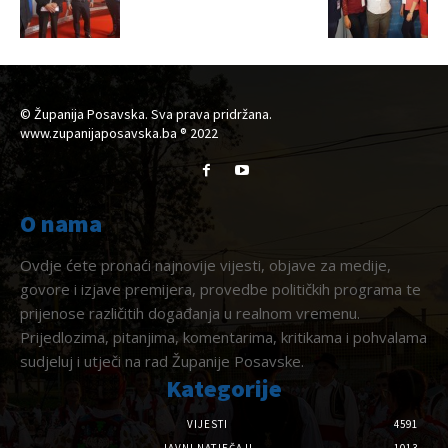
© Županija Posavska. Sva prava pridržana.
www.zupanijaposavska.ba ® 2022
O nama
Ovdje ćete pronaći najnovije vijesti, objave za medije,
govore i izjave premijera, provedbe političkih programa te
prijenose različitih događanja u realnom vremenu.
Prijedlozima, pitanjima, komentarima, kritikama i pohvalama
sudjeluj i utječi na rad Županije Posavske.
Kategorije
VIJESTI
4591
JAVNI NATJEČAJI
1013