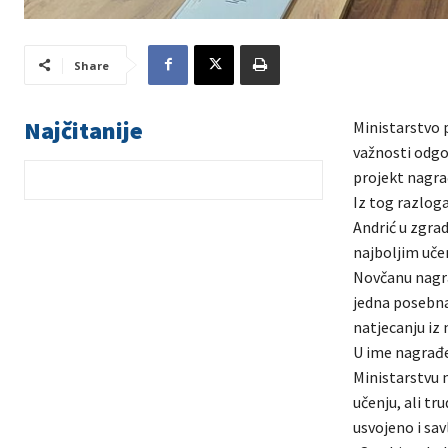
Share
Najčitanije
Ministarstvo p
važnosti odgo
projekt nagra
Iz tog razloga
Andrić u zgrad
najboljim učen
Novčanu nagra
jedna posebna
natjecanju iz 
U ime nagrađe
Ministarstvu 
učenju, ali t
usvojeno i sav