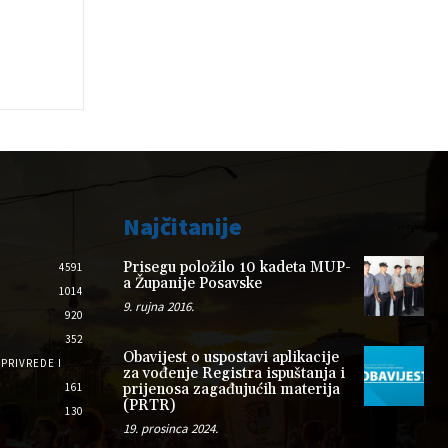
Najčitanije
Prisegu položilo 10 kadeta MUP-
4591
a Županije Posavske
1014
9. rujna 2016.
920
352
Obavijest o uspostavi aplikacije
PRIVREDE I
za vođenje Registra ispuštanja i
161
prijenosa zagađujućih materija
(PRTR)
130
19. prosinca 2024.