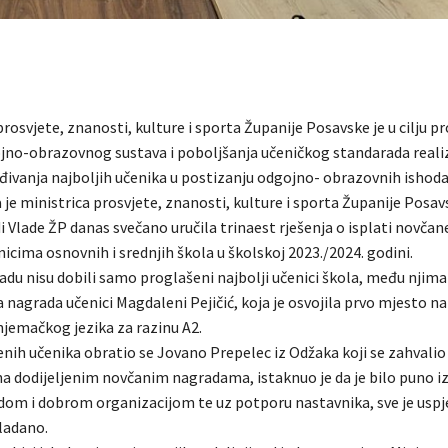
rosvjete, znanosti, kulture i sporta Županije Posavske je u cilju 
jno-obrazovnog sustava i poboljšanja učeničkog standarada reali
đivanja najboljih učenika u postizanju odgojno- obrazovnih ishoda
 je ministrica prosvjete, znanosti, kulture i sporta Županije Posa
i Vlade ŽP danas svečano uručila trinaest rješenja o isplati novča
icima osnovnih i srednjih škola u školskoj 2023./2024. godini.
du nisu dobili samo proglašeni najbolji učenici škola, među njima 
 nagrada učenici Magdaleni Pejičić, koja je osvojila prvo mjesto 
njemačkog jezika za razinu A2.
nih učenika obratio se Jovano Prepelec iz Odžaka koji se zahvalio
na dodijeljenim novčanim nagradama, istaknuo je da je bilo puno i
rudom i dobrom organizacijom te uz potporu nastavnika, sve je usp
ladano.