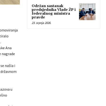
Održan sastanak
predsjednika Vlade ŽP i
federalnog ministra
pravde
23. srpnja 2026.
promoviranja
ziralo
.
vske Ana
ne nagrade
se našla i
na državnom
zazova u
ješno