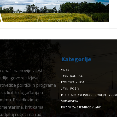
Kategorije
onaći najnovije vijesti,
VIJESTI
JAVNI NATJEČAJI
dije, govore i izjave
IZVJEŠĆA MUP-A
provedbe političkih programa
JAVNI POZIVI
 različitih događanja u
MINISTARSTVO POLJOPRIVREDE, VODO
menu. Prijedlozima,
ŠUMARSTVA
omentarima, kritikama i
POZIVI ZA SJEDNICE VLADE
djeluj i utječi na rad