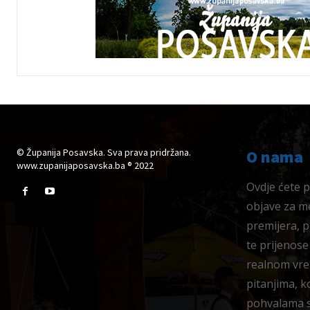
© Županija Posavska. Sva prava pridržana.
O nama
www.zupanijaposavska.ba ® 2022
Ovdje ćete pr
objave za me
premijera, 
te prijenose
realnom vre
pitanjima, k
pohvalama su