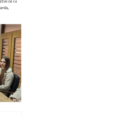
stvo će i u
arda,