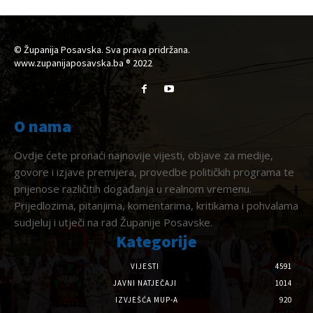
© Županija Posavska. Sva prava pridržana.
www.zupanijaposavska.ba ® 2022
O nama
Ovdje ćete pronaći najnovije vijesti, objave za medije,
govore i izjave premijera, provedbe političkih programa te
prijenose različitih događanja u realnom vremenu.
Prijedlozima, pitanjima, komentarima, kritikama i pohvalama
sudjeluj i utječi na rad Županije Posavske.
Kategorije
VIJESTI
4591
JAVNI NATJEČAJI
1014
IZVJEŠĆA MUP-A
920