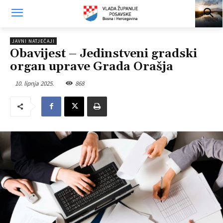
JAVNI NATJEČAJI
Obavijest – Jedinstveni gradski
organ uprave Grada Orašja
10. lipnja 2025.
868