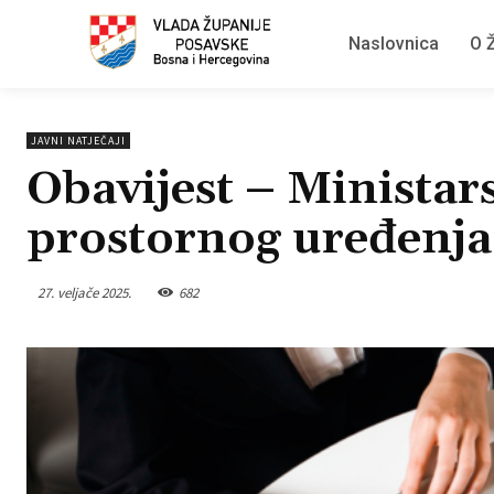
Naslovnica
O Ž
JAVNI NATJEČAJI
Obavijest – Ministar
prostornog uređenja
27. veljače 2025.
682