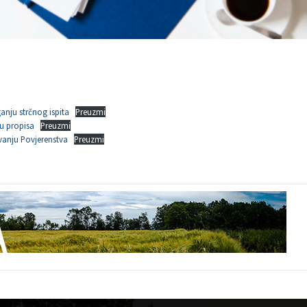
anju strčnog ispita
Preuzmi
u propisa
Preuzmi
vanju Povjerenstva
Preuzmi