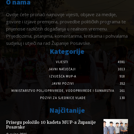
O nama
Ovdje ćete pronaći najnovije vijesti, objave za medije,
govore i izjave premijera, provedbe političkih programa te
prijenose različitih događanja u realnom vremenu.
Prijedlozima, pitanjima, komentarima, kritikama i pohvalama
sudjeluj i utječi na rad Županije Posavske.
Kategorije
VIJESTI
4591
JAVNI NATJEČAJI
1013
IZVJEŠĆA MUP-A
918
JAVNI POZIVI
352
MINISTARSTVO POLJOPRIVREDE, VODOPRIVREDE I ŠUMARSTVA
161
POZIVI ZA SJEDNICE VLADE
130
Najčitanije
Prisegu položilo 10 kadeta MUP-a Županije
Posavske