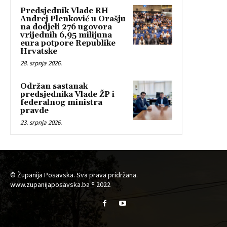
Predsjednik Vlade RH
Andrej Plenković u Orašju
na dodjeli 276 ugovora
vrijednih 6,95 milijuna
eura potpore Republike
Hrvatske
28. srpnja 2026.
Održan sastanak
predsjednika Vlade ŽP i
federalnog ministra
pravde
23. srpnja 2026.
© Županija Posavska. Sva prava pridržana.
www.zupanijaposavska.ba ® 2022