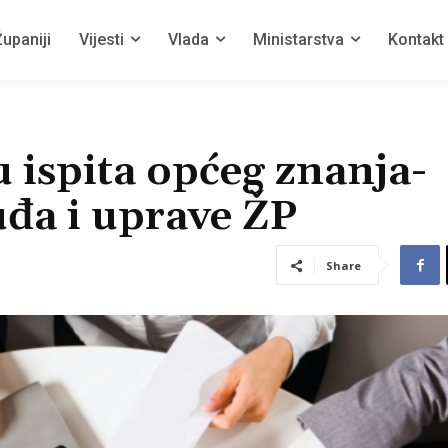
upaniji
Vijesti
Vlada
Ministarstva
Kontakt
u ispita općeg znanja-
uđa i uprave ŽP
Share