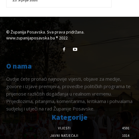
© Županija Posavska. Sva prava pridržana.
www.zupanijaposavska.ba ® 2022
O nama
Ovdje ćete pronaći najnovije vijesti, objave za medije,
govore i izjave premijera, provedbe političkih programa te
prijenose različitih događanja u realnom vremenu.
Prijedlozima, pitanjima, komentarima, kritikama i pohvalama
sudjeluj i utječi na rad Županije Posavske.
Kategorije
VIJESTI
4591
JAVNI NATJEČAJI
1014