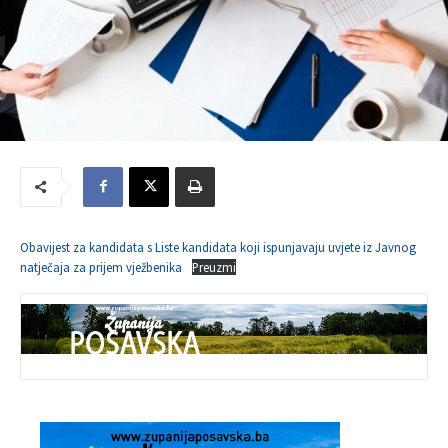
Obavijest za kandidata s Liste kandidata koji ispunjavaju uvjete iz Javnog
natječaja za prijem vježbenika
Preuzmi