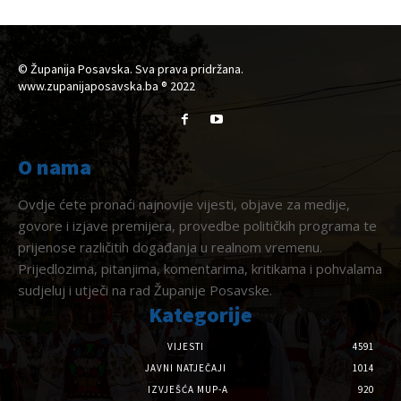
© Županija Posavska. Sva prava pridržana.
www.zupanijaposavska.ba ® 2022
O nama
Ovdje ćete pronaći najnovije vijesti, objave za medije,
govore i izjave premijera, provedbe političkih programa te
prijenose različitih događanja u realnom vremenu.
Prijedlozima, pitanjima, komentarima, kritikama i pohvalama
sudjeluj i utječi na rad Županije Posavske.
Kategorije
VIJESTI
4591
JAVNI NATJEČAJI
1014
IZVJEŠĆA MUP-A
920