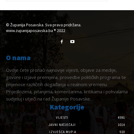
© Županija Posavska. Sva prava pridržana.
www.zupanijaposavska.ba ® 2022
O nama
Ovdje ćete pronaći najnovije vijesti, objave za medije,
govore i izjave premijera, provedbe političkih programa te
prijenose različitih događanja u realnom vremenu.
Prijedlozima, pitanjima, komentarima, kritikama i pohvalama
sudjeluj i utječi na rad Županije Posavske.
Kategorije
VIJESTI
4591
JAVNI NATJEČAJI
1014
IZVJEŠĆA MUP-A
920