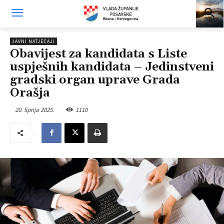
JAVNI NATJEČAJI
Obavijest za kandidata s Liste
uspješnih kandidata – Jedinstveni
gradski organ uprave Grada
Orašja
20. lipnja 2025.
1110