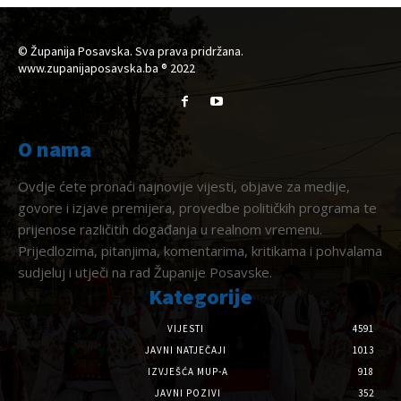
© Županija Posavska. Sva prava pridržana.
www.zupanijaposavska.ba ® 2022
O nama
Ovdje ćete pronaći najnovije vijesti, objave za medije,
govore i izjave premijera, provedbe političkih programa te
prijenose različitih događanja u realnom vremenu.
Prijedlozima, pitanjima, komentarima, kritikama i pohvalama
sudjeluj i utječi na rad Županije Posavske.
Kategorije
VIJESTI
4591
JAVNI NATJEČAJI
1013
IZVJEŠĆA MUP-A
918
JAVNI POZIVI
352