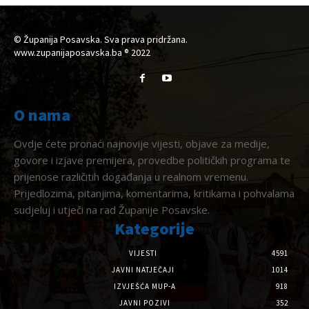
© Županija Posavska. Sva prava pridržana.
www.zupanijaposavska.ba ® 2022
O nama
Ovdje ćete pronaći najnovije vijesti, objave za medije,
govore i izjave premijera, provedbe političkih programa te
prijenose različitih događanja u realnom vremenu.
Prijedlozima, pitanjima, komentarima, kritikama i pohvalama
sudjeluj i utječi na rad Županije Posavske.
Kategorije
VIJESTI
4591
JAVNI NATJEČAJI
1014
IZVJEŠĆA MUP-A
918
JAVNI POZIVI
352