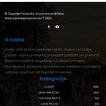
© Županija Posavska. Sva prava pridržana.
www.zupanijaposavska.ba ® 2022
O nama
Ovdje ćete pronaći najnovije vijesti, objave za medije,
govore i izjave premijera, provedbe političkih programa te
prijenose različitih događanja u realnom vremenu.
Prijedlozima, pitanjima, komentarima, kritikama i pohvalama
sudjeluj i utječi na rad Županije Posavske.
Kategorije
VIJESTI
4591
JAVNI NATJEČAJI
1014
IZVJEŠĆA MUP-A
920
JAVNI POZIVI
352