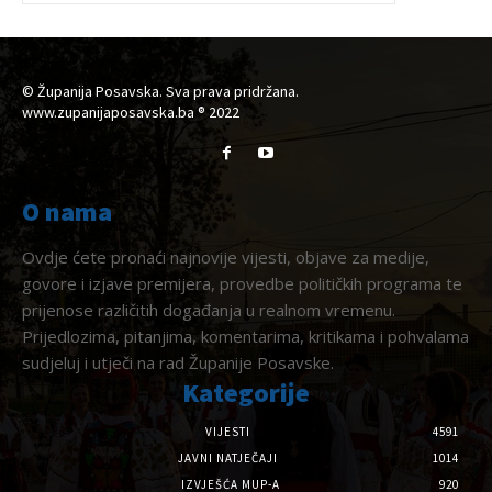
© Županija Posavska. Sva prava pridržana.
www.zupanijaposavska.ba ® 2022
O nama
Ovdje ćete pronaći najnovije vijesti, objave za medije,
govore i izjave premijera, provedbe političkih programa te
prijenose različitih događanja u realnom vremenu.
Prijedlozima, pitanjima, komentarima, kritikama i pohvalama
sudjeluj i utječi na rad Županije Posavske.
Kategorije
VIJESTI
4591
JAVNI NATJEČAJI
1014
IZVJEŠĆA MUP-A
920