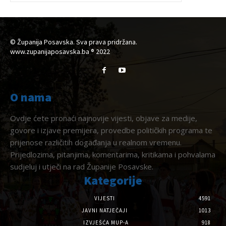
© Županija Posavska. Sva prava pridržana.
www.zupanijaposavska.ba ® 2022
O nama
Ovdje ćete pronaći najnovije vijesti, objave za medije,
govore i izjave premijera, provedbe političkih programa te
prijenose različitih događanja u realnom vremenu.
Prijedlozima, pitanjima, komentarima, kritikama i pohvalama
sudjeluj i utječi na rad Županije Posavske.
Kategorije
VIJESTI
4591
JAVNI NATJEČAJI
1013
IZVJEŠĆA MUP-A
918