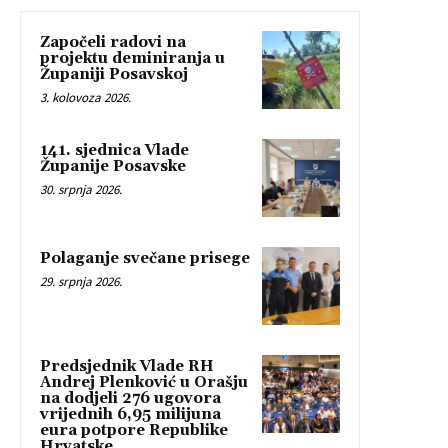
Započeli radovi na
projektu deminiranja u
Županiji Posavskoj
3. kolovoza 2026.
141. sjednica Vlade
Županije Posavske
30. srpnja 2026.
Polaganje svečane prisege
29. srpnja 2026.
Predsjednik Vlade RH
Andrej Plenković u Orašju
na dodjeli 276 ugovora
vrijednih 6,95 milijuna
eura potpore Republike
Hrvatske