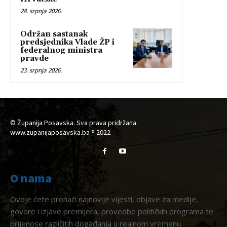
28. srpnja 2026.
Održan sastanak
predsjednika Vlade ŽP i
federalnog ministra
pravde
23. srpnja 2026.
© Županija Posavska. Sva prava pridržana.
www.zupanijaposavska.ba ® 2022
O nama
Ovdje ćete pronaći najnovije vijesti, objave za medije,
govore i izjave premijera, provedbe političkih programa te
prijenose različitih događanja u realnom vremenu.