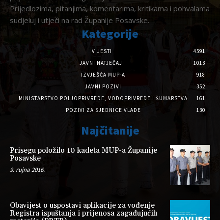
Prijedlozima, pitanjima, komentarima, kritikama i pohvalama
sudjeluj i utječi na rad Županije Posavske.
Kategorije
VIJESTI
4591
JAVNI NATJEČAJI
1013
IZVJEŠĆA MUP-A
918
JAVNI POZIVI
352
MINISTARSTVO POLJOPRIVREDE, VODOPRIVREDE I ŠUMARSTVA
161
POZIVI ZA SJEDNICE VLADE
130
Najčitanije
Prisegu položilo 10 kadeta MUP-a Županije
Posavske
9. rujna 2016.
Obavijest o uspostavi aplikacije za vođenje
Registra ispuštanja i prijenosa zagađujućih