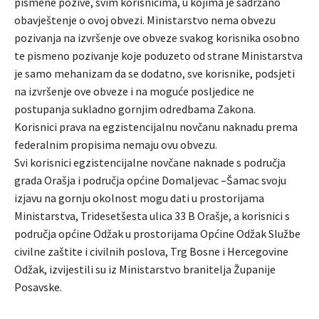
pismene pozive, svim korisnicima, u kojima je sadržano
obavještenje o ovoj obvezi. Ministarstvo nema obvezu
pozivanja na izvršenje ove obveze svakog korisnika osobno
te pismeno pozivanje koje poduzeto od strane Ministarstva
je samo mehanizam da se dodatno, sve korisnike, podsjeti
na izvršenje ove obveze i na moguće posljedice ne
postupanja sukladno gornjim odredbama Zakona.
Korisnici prava na egzistencijalnu novčanu naknadu prema
federalnim propisima nemaju ovu obvezu.
Svi korisnici egzistencijalne novčane naknade s područja
grada Orašja i područja općine Domaljevac –Šamac svoju
izjavu na gornju okolnost mogu dati u prostorijama
Ministarstva, Tridesetšesta ulica 33 B Orašje, a korisnici s
područja općine Odžak u prostorijama Općine Odžak Službe
civilne zaštite i civilnih poslova, Trg Bosne i Hercegovine
Odžak, izvijestili su iz Ministarstvo branitelja Županije
Posavske.