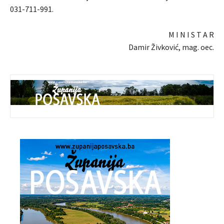
031-711-991.
M I N I S T A R
Damir Živković, mag. oec.