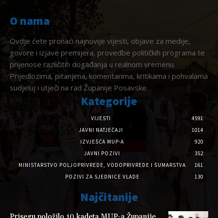
O nama
Ovdje ćete pronaći najnovije vijesti, objave za medije,
govore i izjave premijera, provedbe političkih programa te
prijenose različitih događanja u realnom vremenu.
Prijedlozima, pitanjima, komentarima, kritikama i pohvalama
sudjeluj i utječi na rad Županije Posavske.
Kategorije
VIJESTI
4591
JAVNI NATJEČAJI
1014
IZVJEŠĆA MUP-A
920
JAVNI POZIVI
352
MINISTARSTVO POLJOPRIVREDE, VODOPRIVREDE I ŠUMARSTVA
161
POZIVI ZA SJEDNICE VLADE
130
Najčitanije
Prisegu položilo 10 kadeta MUP-a Županije