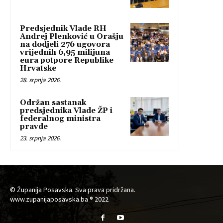
Predsjednik Vlade RH
Andrej Plenković u Orašju
na dodjeli 276 ugovora
vrijednih 6,95 milijuna
eura potpore Republike
Hrvatske
28. srpnja 2026.
Održan sastanak
predsjednika Vlade ŽP i
federalnog ministra
pravde
23. srpnja 2026.
© Županija Posavska. Sva prava pridržana.
www.zupanijaposavska.ba ® 2022