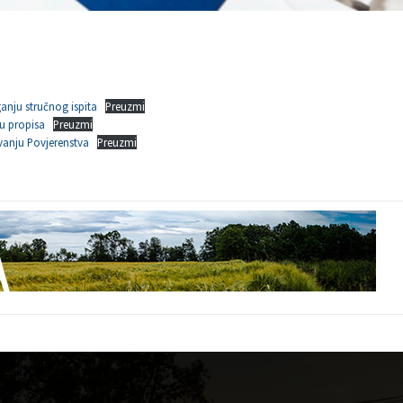
anju stručnog ispita
Preuzmi
u propisa
Preuzmi
vanju Povjerenstva
Preuzmi