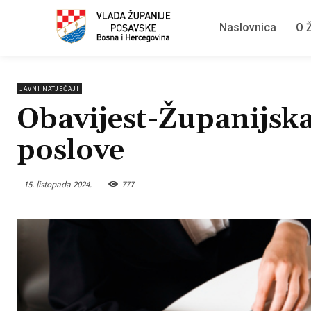
Naslovnica
O Ž
JAVNI NATJEČAJI
Obavijest-Županijska
poslove
15. listopada 2024.
777