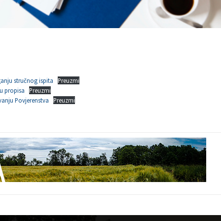
anju stručnog ispita
Preuzmi
u propisa
Preuzmi
vanju Povjerenstva
Preuzmi