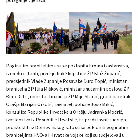
Poginulim braniteljima su se poklonila brojna izaslanstva,
između ostalih, predsjednik Skupštine ŽP Blaž Župarić,
predsjednik Vlade Županije Posavske Đuro Topić, ministar
branitelja ŽP Ilija Mišković, ministar unutarnjih poslova ŽP
Đuro Delić, ministar financija ŽP Mijo Stanić, gradonačelnik
Orašja Marijan Oršolić, ravnatelj policije Joso Mikić,
konzulica Republike Hrvatske u Orašju Jadranka Modrić,
izaslanstva iz Republike Hrvatske, te predstavnici udruga
proisteklih iz Domovinskog rata su se poklonili poginulim
braniteljima HVO-a i Hrvatske vojske koji su sudjelovali u