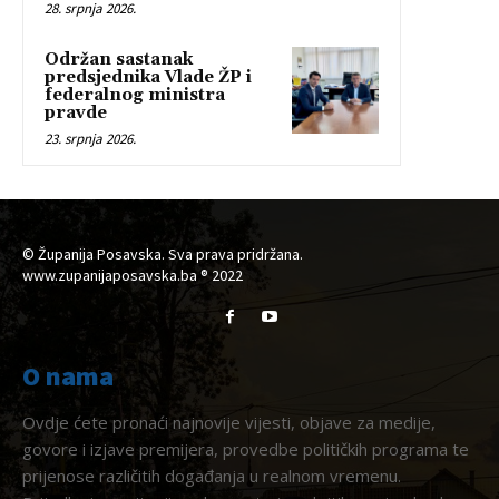
28. srpnja 2026.
Održan sastanak
predsjednika Vlade ŽP i
federalnog ministra
pravde
23. srpnja 2026.
© Županija Posavska. Sva prava pridržana.
www.zupanijaposavska.ba ® 2022
O nama
Ovdje ćete pronaći najnovije vijesti, objave za medije,
govore i izjave premijera, provedbe političkih programa te
prijenose različitih događanja u realnom vremenu.