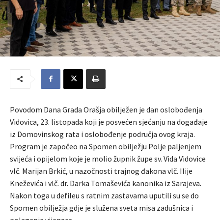
Povodom Dana Grada Orašja obilježen je dan oslobođenja
Vidovica, 23. listopada koji je posvećen sjećanju na događaje
iz Domovinskog rata i oslobođenje područja ovog kraja.
Program je započeo na Spomen obilježju Polje paljenjem
svijeća i opijelom koje je molio župnik župe sv. Vida Vidovice
vlč. Marijan Brkić, u nazočnosti trajnog đakona vlč. Ilije
Kneževića i vlč. dr. Darka Tomaševića kanonika iz Sarajeva.
Nakon toga u defileu s ratnim zastavama uputili su se do
Spomen obilježja gdje je služena sveta misa zadušnica i
polaganje vijenaca.