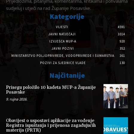
Prijedlozima, pitanjima, komentarima, kritikama i pohvalama
sudjeluj i utječi na rad Županije Posavske.
Kategorije
VIJESTI
4591
JAVNI NATJEČAJI
1014
IZVJEŠĆA MUP-A
920
JAVNI POZIVI
352
MINISTARSTVO POLJOPRIVREDE, VODOPRIVREDE I ŠUMARSTVA
161
POZIVI ZA SJEDNICE VLADE
130
Najčitanije
Prisegu položilo 10 kadeta MUP-a Županije
Posavske
9. rujna 2016.
Obavijest o uspostavi aplikacije za vođenje
Registra ispuštanja i prijenosa zagađujućih
materija (PRTR)