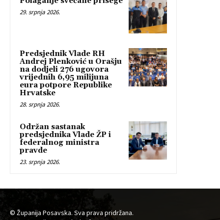
Polaganje svečane prisege
29. srpnja 2026.
Predsjednik Vlade RH
Andrej Plenković u Orašju
na dodjeli 276 ugovora
vrijednih 6,95 milijuna
eura potpore Republike
Hrvatske
28. srpnja 2026.
Održan sastanak
predsjednika Vlade ŽP i
federalnog ministra
pravde
23. srpnja 2026.
© Županija Posavska. Sva prava pridržana.