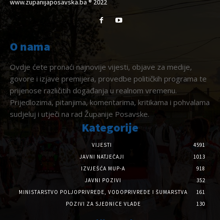
www.zupanijaposavska.ba ® 2022
O nama
Ovdje ćete pronaći najnovije vijesti, objave za medije,
govore i izjave premijera, provedbe političkih programa te
prijenose različitih događanja u realnom vremenu.
Prijedlozima, pitanjima, komentarima, kritikama i pohvalama
sudjeluj i utječi na rad Županije Posavske.
Kategorije
VIJESTI
4591
JAVNI NATJEČAJI
1013
IZVJEŠĆA MUP-A
918
JAVNI POZIVI
352
MINISTARSTVO POLJOPRIVREDE, VODOPRIVREDE I ŠUMARSTVA
161
POZIVI ZA SJEDNICE VLADE
130