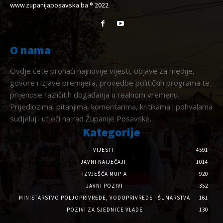
www.zupanijaposavska.ba ® 2022
O nama
Ovdje ćete pronaći najnovije vijesti, objave za medije,
govore i izjave premijera, provedbe političkih programa te
prijenose različitih događanja u realnom vremenu.
Prijedlozima, pitanjima, komentarima, kritikama i pohvalama
sudjeluj i utječi na rad Županije Posavske.
Kategorije
VIJESTI
4591
JAVNI NATJEČAJI
1014
IZVJEŠĆA MUP-A
920
JAVNI POZIVI
352
MINISTARSTVO POLJOPRIVREDE, VODOPRIVREDE I ŠUMARSTVA
161
POZIVI ZA SJEDNICE VLADE
130