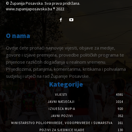
© Županija Posavska. Sva prava pridržana.
www.zupanijaposavska.ba ® 2022
O nama
Ovdje ćete pronaći najnovije vijesti, objave za medije,
govore i izjave premijera, provedbe političkih programa te
prijenose različitih događanja u realnom vremenu.
Prijedlozima, pitanjima, komentarima, kritikama i pohvalama
sudjeluj i utječi na rad Županije Posavske.
Kategorije
VIJESTI
4591
JAVNI NATJEČAJI
1014
IZVJEŠĆA MUP-A
920
JAVNI POZIVI
352
MINISTARSTVO POLJOPRIVREDE, VODOPRIVREDE I ŠUMARSTVA
161
POZIVI ZA SJEDNICE VLADE
130