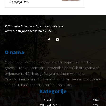
23. srpnja 2026.
© Županija Posavska. Sva prava pridržana.
www.zupanijaposavska.ba ® 2022
O nama
Ovdje ćete pronaći najnovije vijesti, objave za medije,
govore i izjave premijera, provedbe političkih programa te
prijenose različitih događanja u realnom vremenu.
Prijedlozima, pitanjima, komentarima, kritikama i pohvalama
sudjeluj i utječi na rad Županije Posavske.
Kategorije
VIJESTI
4591
JAVNI NATJEČAJI
1014