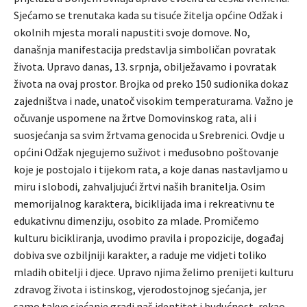
Sjećamo se trenutaka kada su tisuće žitelja općine Odžak i
okolnih mjesta morali napustiti svoje domove. No,
današnja manifestacija predstavlja simboličan povratak
života. Upravo danas, 13. srpnja, obilježavamo i povratak
života na ovaj prostor. Brojka od preko 150 sudionika dokaz
zajedništva i nade, unatoč visokim temperaturama. Važno je
očuvanje uspomene na žrtve Domovinskog rata, ali i
suosjećanja sa svim žrtvama genocida u Srebrenici. Ovdje u
općini Odžak njegujemo suživot i međusobno poštovanje
koje je postojalo i tijekom rata, a koje danas nastavljamo u
miru i slobodi, zahvaljujući žrtvi naših branitelja. Osim
memorijalnog karaktera, biciklijada ima i rekreativnu te
edukativnu dimenziju, osobito za mlade. Promičemo
kulturu bicikliranja, uvodimo pravila i propozicije, događaj
dobiva sve ozbiljniji karakter, a raduje me vidjeti toliko
mladih obitelji i djece. Upravo njima želimo prenijeti kulturu
zdravog života i istinskog, vjerodostojnog sjećanja, jer
samo takvo sjećanje gradi naš identitet i budućnost, rekao