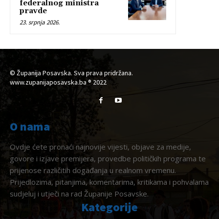
federalnog ministra
pravde
23. srpnja 2026.
© Županija Posavska. Sva prava pridržana.
www.zupanijaposavska.ba ® 2022
O nama
Ovdje ćete pronaći najnovije vijesti, objave za medije,
govore i izjave premijera, provedbe političkih programa te
prijenose različitih događanja u realnom vremenu.
Prijedlozima, pitanjima, komentarima, kritikama i pohvalama
sudjeluj i utječi na rad Županije Posavske.
Kategorije