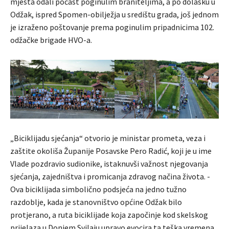
mjesta odali počast poginulim braniteljima, a po dolasku u
Odžak, ispred Spomen-obilježja u središtu grada, još jednom
je izraženo poštovanje prema poginulim pripadnicima 102.
odžačke brigade HVO-a.
„Biciklijadu sjećanja“ otvorio je ministar prometa, veza i
zaštite okoliša Županije Posavske Pero Radić, koji je u ime
Vlade pozdravio sudionike, istaknuvši važnost njegovanja
sjećanja, zajedništva i promicanja zdravog načina života. -
Ova biciklijada simbolično podsjeća na jedno tužno
razdoblje, kada je stanovništvo općine Odžak bilo
protjerano, a ruta biciklijade koja započinje kod skelskog
prijelaza u Donjem Svilaju upravo evocira ta teška vremena.