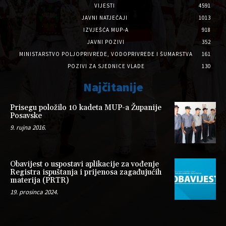
VIJESTI
4591
JAVNI NATJEČAJI
1013
IZVJEŠĆA MUP-A
918
JAVNI POZIVI
352
MINISTARSTVO POLJOPRIVREDE, VODOPRIVREDE I ŠUMARSTVA
161
POZIVI ZA SJEDNICE VLADE
130
Najčitanije
Prisegu položilo 10 kadeta MUP-a Županije
Posavske
9. rujna 2016.
Obavijest o uspostavi aplikacije za vođenje
Registra ispuštanja i prijenosa zagađujućih
materija (PRTR)
19. prosinca 2024.