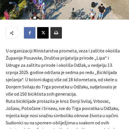
U organizaciji Ministarstva prometa, veza i zaštite okoliša
Županije Posavske, Društva prijatelja prirode „Lipa“ i
Udruge za zaštitu prirode i okoliša Odžak, u nedjelju 13.
srpnja 2025. godine održana je sedma po redu „Biciklijada
sjećanja“. U koloni dugoj više od 18 kilometara, od skele u
Donjem Svilaju do Trga povratka u Odžaku, sudjelovalo je
više od 150 biciklista svih generacija.
Ruta biciklijade prolazila je kroz Donji Svilaj, Vrbovac,
Jošavu, Potočane i Srnavu, sve do Trga povratka u Odžaku,
mjesta koje nosi snažnu simboliku obnove života u općini.
Sudionici su na spomen-obilježjima u svakom od ovih