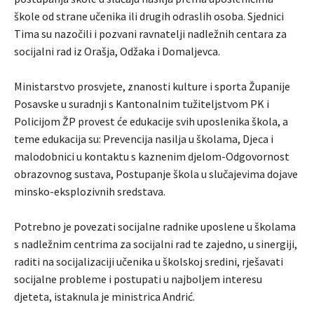
škole od strane učenika ili drugih odraslih osoba. Sjednici
Tima su nazočili i pozvani ravnatelji nadležnih centara za
socijalni rad iz Orašja, Odžaka i Domaljevca.
Ministarstvo prosvjete, znanosti kulture i sporta Županije
Posavske u suradnji s Kantonalnim tužiteljstvom PK i
Policijom ŽP provest će edukacije svih uposlenika škola, a
teme edukacija su: Prevencija nasilja u školama, Djeca i
malodobnici u kontaktu s kaznenim djelom-Odgovornost
obrazovnog sustava, Postupanje škola u slučajevima dojave
minsko-eksplozivnih sredstava.
Potrebno je povezati socijalne radnike uposlene u školama
s nadležnim centrima za socijalni rad te zajedno, u sinergiji,
raditi na socijalizaciji učenika u školskoj sredini, rješavati
socijalne probleme i postupati u najboljem interesu
djeteta, istaknula je ministrica Andrić.