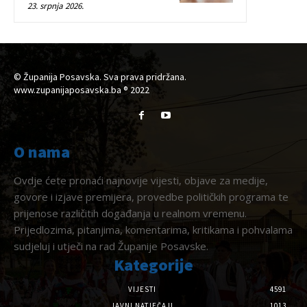
23. srpnja 2026.
© Županija Posavska. Sva prava pridržana.
www.zupanijaposavska.ba ® 2022
O nama
Ovdje ćete pronaći najnovije vijesti, objave za medije,
govore i izjave premijera, provedbe političkih programa te
prijenose različitih događanja u realnom vremenu.
Prijedlozima, pitanjima, komentarima, kritikama i pohvalama
sudjeluj i utječi na rad Županije Posavske.
Kategorije
VIJESTI
4591
JAVNI NATJEČAJI
1013