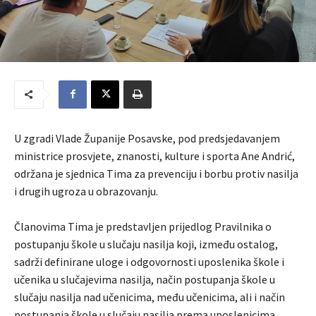
U zgradi Vlade Županije Posavske, pod predsjedavanjem
ministrice prosvjete, znanosti, kulture i sporta Ane Andrić,
održana je sjednica Tima za prevenciju i borbu protiv nasilja
i drugih ugroza u obrazovanju.
Članovima Tima je predstavljen prijedlog Pravilnika o
postupanju škole u slučaju nasilja koji, između ostalog,
sadrži definirane uloge i odgovornosti uposlenika škole i
učenika u slučajevima nasilja, način postupanja škole u
slučaju nasilja nad učenicima, među učenicima, ali i način
postupanja škole u slučaju nasilja prema uposlenicima