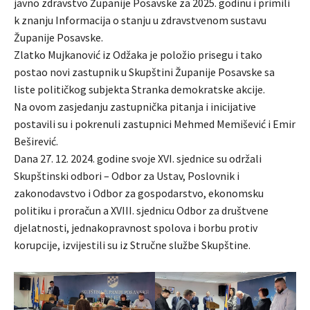
javno zdravstvo Županije Posavske za 2025. godinu i primili
k znanju Informacija o stanju u zdravstvenom sustavu
Županije Posavske.
Zlatko Mujkanović iz Odžaka je položio prisegu i tako
postao novi zastupnik u Skupštini Županije Posavske sa
liste političkog subjekta Stranka demokratske akcije.
Na ovom zasjedanju zastupnička pitanja i inicijative
postavili su i pokrenuli zastupnici Mehmed Memišević i Emir
Beširević.
Dana 27. 12. 2024. godine svoje XVI. sjednice su održali
Skupštinski odbori – Odbor za Ustav, Poslovnik i
zakonodavstvo i Odbor za gospodarstvo, ekonomsku
politiku i proračun a XVIII. sjednicu Odbor za društvene
djelatnosti, jednakopravnost spolova i borbu protiv
korupcije, izvijestili su iz Stručne službe Skupštine.