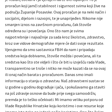
proračun koji jamči stabilnost i sigurnost svima koji žive na
području Županije Posavske. Ovaj proračun je na neki način i
socijalni, dijelom i razvojni, te je unaprijeđen. Nikome nije
smanjen iznos na završnom proračunu, čak štoviše
određena su i povećanja. Ono što nam je svima
najpotrebnije i najvažnije za sada kroz školstvo, zdravstvo,
kroz sve vidove demografske mjere će dati svoje rezultate.
Vjerujemo da smo sastavnica FBiH da nam i pripadaju
sredstva koja dobivamo, štoviše možda i povećana, ali ta
sredstva kao što ste vidjeli i što će biti u izvješću rada Vlade,
transparentno se troše i nitko ne može kazati da se na ovaj
ili onaj način barata s proračunom. Danas smo imali
informaciju o stanju o zdravstvu. Naš zdravstveni sustav se
iz godine u godinu dograđuje i jača, i pokušavamo ga staviti
na još zdravije osnove da bude prije svega samoodrživ,
premda je to teško očekivati. Mi imamo veliku potporu od
Vlade Republike Hrvatske koju koristimo i ove resurse koje