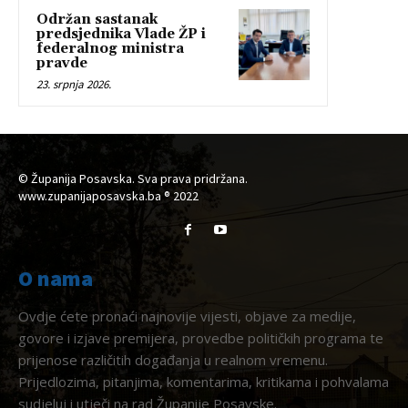
Održan sastanak
predsjednika Vlade ŽP i
federalnog ministra
pravde
23. srpnja 2026.
© Županija Posavska. Sva prava pridržana.
www.zupanijaposavska.ba ® 2022
O nama
Ovdje ćete pronaći najnovije vijesti, objave za medije,
govore i izjave premijera, provedbe političkih programa te
prijenose različitih događanja u realnom vremenu.
Prijedlozima, pitanjima, komentarima, kritikama i pohvalama
sudjeluj i utječi na rad Županije Posavske.