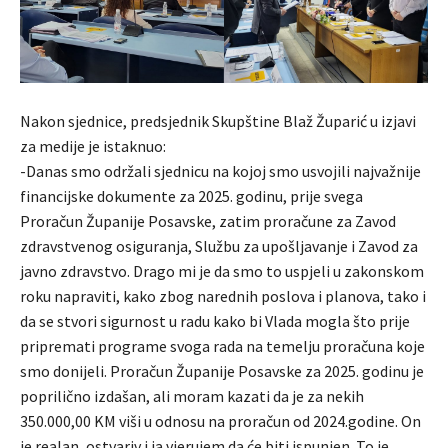
Nakon sjednice, predsjednik Skupštine Blaž Župarić u izjavi
za medije je istaknuo:
-Danas smo održali sjednicu na kojoj smo usvojili najvažnije
financijske dokumente za 2025. godinu, prije svega
Proračun Županije Posavske, zatim proračune za Zavod
zdravstvenog osiguranja, Službu za upošljavanje i Zavod za
javno zdravstvo. Drago mi je da smo to uspjeli u zakonskom
roku napraviti, kako zbog narednih poslova i planova, tako i
da se stvori sigurnost u radu kako bi Vlada mogla što prije
pripremati programe svoga rada na temelju proračuna koje
smo donijeli. Proračun Županije Posavske za 2025. godinu je
poprilično izdašan, ali moram kazati da je za nekih
350.000,00 KM viši u odnosu na proračun od 2024.godine. On
je realan, ostvariv i ja vjerujem da će biti ispunjen. To je