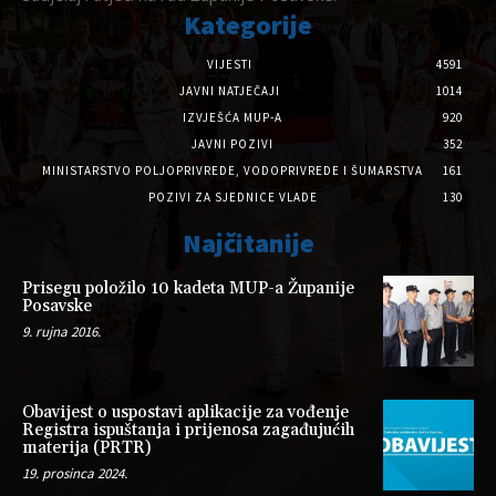
Kategorije
VIJESTI
4591
JAVNI NATJEČAJI
1014
IZVJEŠĆA MUP-A
920
JAVNI POZIVI
352
MINISTARSTVO POLJOPRIVREDE, VODOPRIVREDE I ŠUMARSTVA
161
POZIVI ZA SJEDNICE VLADE
130
Najčitanije
Prisegu položilo 10 kadeta MUP-a Županije
Posavske
9. rujna 2016.
Obavijest o uspostavi aplikacije za vođenje
Registra ispuštanja i prijenosa zagađujućih
materija (PRTR)
19. prosinca 2024.