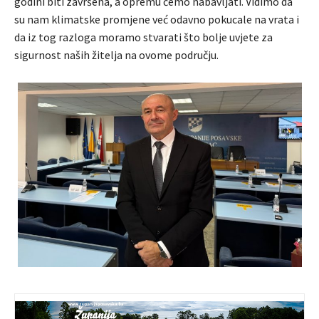
godini biti završena, a opremu ćemo nabavljati. Vidimo da
su nam klimatske promjene već odavno pokucale na vrata i
da iz tog razloga moramo stvarati što bolje uvjete za
sigurnost naših žitelja na ovome području.