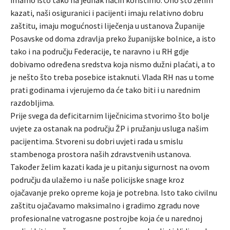
imamo isto tako na jednak način koristimo. Ono što želim
kazati, naši osiguranici i pacijenti imaju relativno dobru
zaštitu, imaju mogućnosti liječenja u ustanova Županije
Posavske od doma zdravlja preko županijske bolnice, a isto
tako i na području Federacije, te naravno i u RH gdje
dobivamo određena sredstva koja nismo dužni plaćati, a to
je nešto što treba posebice istaknuti. Vlada RH nas u tome
prati godinama i vjerujemo da će tako biti i u narednim
razdobljima.
Prije svega da deficitarnim liječnicima stvorimo što bolje
uvjete za ostanak na području ŽP i pružanju usluga našim
pacijentima. Stvoreni su dobri uvjeti rada u smislu
stambenoga prostora naših zdravstvenih ustanova.
Također želim kazati kada je u pitanju sigurnost na ovom
području da ulažemo i u naše policijske snage kroz
ojačavanje preko opreme koja je potrebna. Isto tako civilnu
zaštitu ojačavamo maksimalno i gradimo zgradu nove
profesionalne vatrogasne postrojbe koja će u narednoj