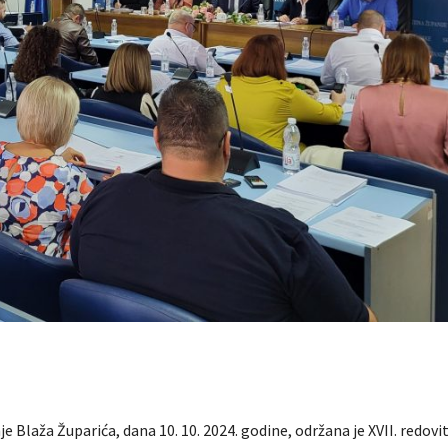
e Blaža Župarića, dana 10. 10. 2024. godine, održana je XVII. redovi