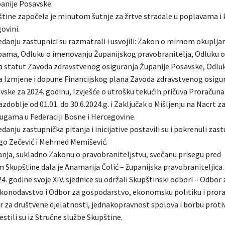
anije Posavske.
štine započela je minutom šutnje za žrtve stradale u poplavama i 
ovini.
danju zastupnici su razmatrali i usvojili: Zakon o mirnom okuplja
bama, Odluku o imenovanju Županijskog pravobranitelja, Odluku o
a statut Zavoda zdravstvenog osiguranja Županije Posavske, Odlu
a Izmjene i dopune Financijskog plana Zavoda zdravstvenog osigu
vske za 2024. godinu, Izvješće o utrošku tekućih pričuva Proračuna
zdoblje od 01.01. do 30.6.2024.g. i Zaključak o Mišljenju na Nacrt 
lugama u Federaciji Bosne i Hercegovine.
anju zastupnička pitanja i inicijative postavili su i pokrenuli zas
ago Zečević i Mehmed Memišević.
nja, sukladno Zakonu o pravobraniteljstvu, svečanu prisegu pred
 Skupštine dala je Anamarija Čolić – županijska pravobraniteljica.
24. godine svoje XIV. sjednice su održali Skupštinski odbori – Odbor 
akonodavstvo i Odbor za gospodarstvo, ekonomsku politiku i prora
r za društvene djelatnosti, jednakopravnost spolova i borbu proti
jestili su iz Stručne službe Skupštine.