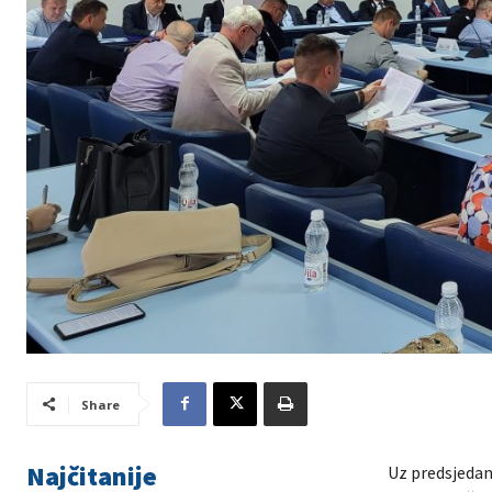
Share
Najčitanije
Uz predsjedanj