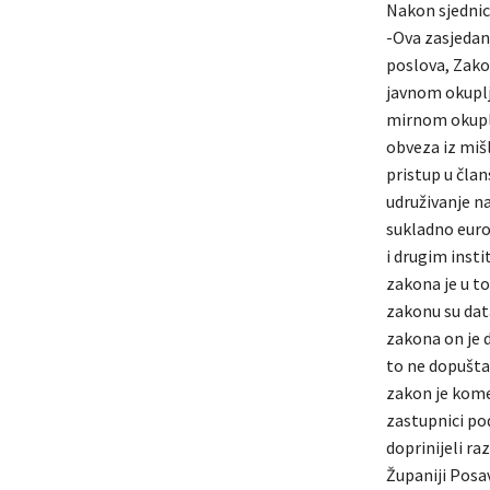
Nakon sjednice
-Ova zasjedan
poslova, Zako
javnom okuplj
mirnom okuplj
obveza iz miš
pristup u čla
udruživanje n
sukladno euro
i drugim insti
zakona je u t
zakonu su dat
zakona on je 
to ne dopušta
zakon je komer
zastupnici po
doprinijeli ra
Županiji Posa