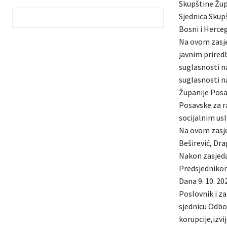
Skupštine Žup
Sjednica Skup
Bosni i Herceg
Na ovom zasje
javnim prired
suglasnosti n
suglasnosti n
Županije Posa
Posavske za ra
socijalnim us
Na ovom zasjed
Beširević, Dr
Nakon zasjeda
Predsjednikom
Dana 9. 10. 20
Poslovnik i z
sjednicu Odbo
korupcije,izvi