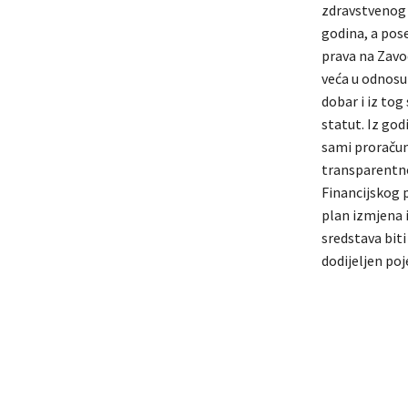
zdravstvenog 
godina, a pos
prava na Zavo
veća u odnosu 
dobar i iz tog
statut. Iz go
sami proračuni
transparentno
Financijskog p
plan izmjena 
sredstava biti
dodijeljen po