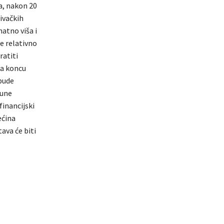
a, nakon 20
ivačkih
atno viša i
je relativno
ratiti
na koncu
 bude
pune
financijski
ećina
ava će biti