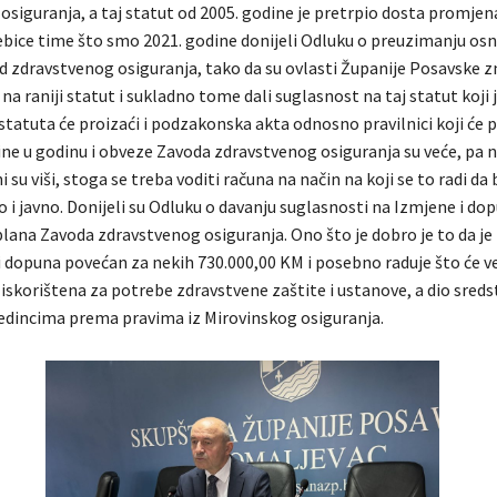
osiguranja, a taj statut od 2005. godine je pretrpio dosta promjen
ebice time što smo 2021. godine donijeli Odluku o preuzimanju osn
d zdravstvenog osiguranja, tako da su ovlasti Županije Posavske zn
na raniji statut i sukladno tome dali suglasnost na taj statut koji 
 statuta će proizaći i podzakonska akta odnosno pravilnici koji će p
dine u godinu i obveze Zavoda zdravstvenog osiguranja su veće, pa 
 su viši, stoga se treba voditi računa na način na koji se to radi da
 i javno. Donijeli su Odluku o davanju suglasnosti na Izmjene i do
lana Zavoda zdravstvenog osiguranja. Ono što je dobro je to da je 
i dopuna povećan za nekih 730.000,00 KM i posebno raduje što će v
 iskorištena za potrebe zdravstvene zaštite i ustanove, a dio sredst
jedincima prema pravima iz Mirovinskog osiguranja.