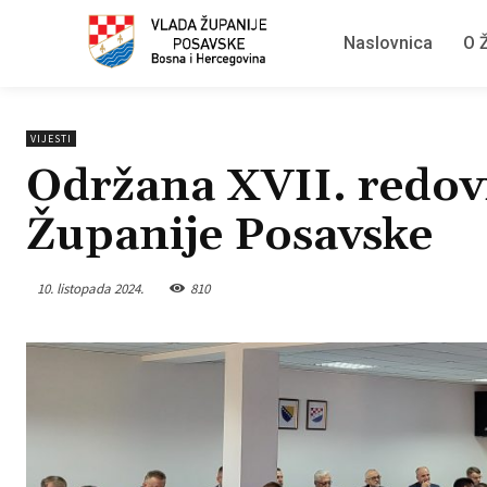
Naslovnica
O Ž
VIJESTI
Održana XVII. redovi
Županije Posavske
10. listopada 2024.
810