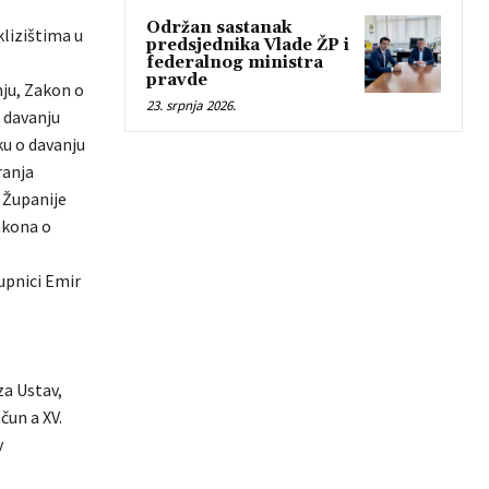
Održan sastanak
klizištima u
predsjednika Vlade ŽP i
federalnog ministra
pravde
nju, Zakon o
23. srpnja 2026.
 davanju
ku o davanju
ranja
 Županije
zakona o
tupnici Emir
za Ustav,
čun a XV.
v