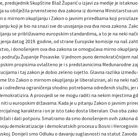
, predsjednik Skupštine Blaž Župarić u izjavi za medije je istaknuo
ja su obilježila prvenstveno dva zakona iz domena Ministarstva un
n o mirnom okupljanju i Zakon o javnim priredbama koji proizlaze
anju koji je bio na snazi sve do usvajanja ova dva nova zakona. Za
anju se približavamo europskim standardima, a to je na neki nači
ljenja datog 2019. godine, od strane Europske komisije na naš zaht
nstvo, i donošenjem ova dva zakona se omogućava mirno okupljanje
a području Županije Posavske. U jednom puno demokratičnijem na
pskim propisima ovlašteno je i s predstavnicima Međunarodne za
tucijama i taj zakon je dobio zeleno svjetlo. Glavna razlika između
ome što Zakon o mirnom okupljanju je liberaliziran, ali na neki n
a i određena ograničenja shodno potrebama određenih službi, je
demokratizira. A prosvjedi se ne mogu raditi na nekim mjestima gdj
 niti u europskim državama. Kada je u pitanju Zakon o javnim prire
cijalnog karaktera i on je isto tako dosta liberalan. Ova oba zako
držali i dali potporu. Smatramo da smo donošenjem ovih zakona d
zvoju demokratizacije i demokratskih procesa u Bosni i Hercegovini,
vskoj. Donijeli smo Odluku o davanju suglasnosti na statut Zavoda