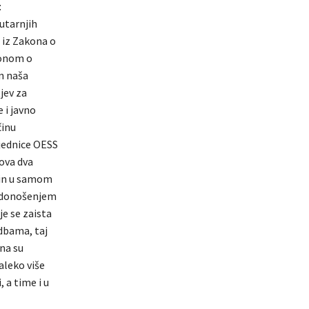
:
utarnjih
 iz Zakona o
konom o
n naša
jev za
 i javno
činu
jednice OESS
 ova dva
ačin u samom
r donošenjem
e se zaista
dbama, taj
na su
aleko više
 a time i u