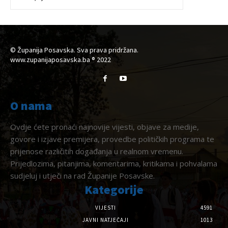
© Županija Posavska. Sva prava pridržana.
www.zupanijaposavska.ba ® 2022
O nama
Ovdje ćete pronaći najnovije vijesti, objave za medije,
govore i izjave premijera, provedbe političkih programa te
prijenose različitih događanja u realnom vremenu.
Prijedlozima, pitanjima, komentarima, kritikama i pohvalama
sudjeluj i utječi na rad Županije Posavske.
Kategorije
VIJESTI
4591
JAVNI NATJEČAJI
1013