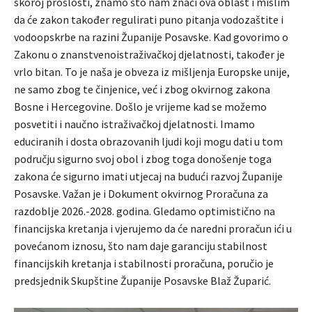
skoroj prošlosti, znamo što nam znači ova oblast i mislim
da će zakon također regulirati puno pitanja vodozaštite i
vodoopskrbe na razini Županije Posavske. Kad govorimo o
Zakonu o znanstvenoistraživačkoj djelatnosti, također je
vrlo bitan. To je naša je obveza iz mišljenja Europske unije,
ne samo zbog te činjenice, već i zbog okvirnog zakona
Bosne i Hercegovine. Došlo je vrijeme kad se možemo
posvetiti i naučno istraživačkoj djelatnosti. Imamo
educiranih i dosta obrazovanih ljudi koji mogu dati u tom
području sigurno svoj obol i zbog toga donošenje toga
zakona će sigurno imati utjecaj na budući razvoj Županije
Posavske. Važan je i Dokument okvirnog Proračuna za
razdoblje 2026.-2028. godina. Gledamo optimistično na
financijska kretanja i vjerujemo da će naredni proračun ići u
povećanom iznosu, što nam daje garanciju stabilnost
financijskih kretanja i stabilnosti proračuna, poručio je
predsjednik Skupštine Županije Posavske Blaž Župarić.