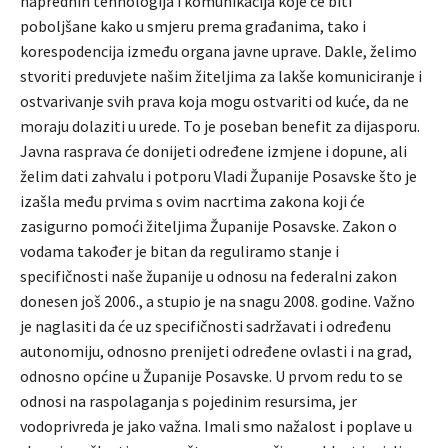
naprednih tehnologija i komunikacija koje će biti
poboljšane kako u smjeru prema građanima, tako i
korespodencija između organa javne uprave. Dakle, želimo
stvoriti preduvjete našim žiteljima za lakše komuniciranje i
ostvarivanje svih prava koja mogu ostvariti od kuće, da ne
moraju dolaziti u urede. To je poseban benefit za dijasporu.
Javna rasprava će donijeti određene izmjene i dopune, ali
želim dati zahvalu i potporu Vladi Županije Posavske što je
izašla među prvima s ovim nacrtima zakona koji će
zasigurno pomoći žiteljima Županije Posavske. Zakon o
vodama također je bitan da reguliramo stanje i
specifičnosti naše županije u odnosu na federalni zakon
donesen još 2006., a stupio je na snagu 2008. godine. Važno
je naglasiti da će uz specifičnosti sadržavati i određenu
autonomiju, odnosno prenijeti određene ovlasti i na grad,
odnosno općine u Županije Posavske. U prvom redu to se
odnosi na raspolaganja s pojedinim resursima, jer
vodoprivreda je jako važna. Imali smo nažalost i poplave u