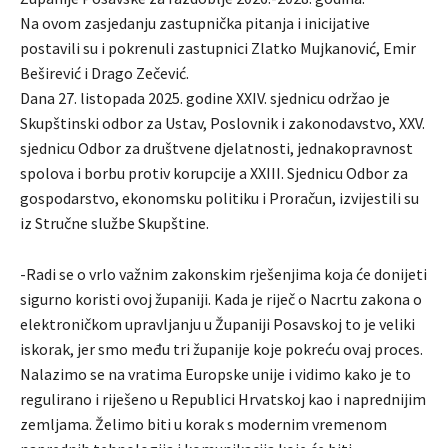
Na ovom zasjedanju zastupnička pitanja i inicijative
postavili su i pokrenuli zastupnici Zlatko Mujkanović, Emir
Beširević i Drago Zečević.
Dana 27. listopada 2025. godine XXIV. sjednicu održao je
Skupštinski odbor za Ustav, Poslovnik i zakonodavstvo, XXV.
sjednicu Odbor za društvene djelatnosti, jednakopravnost
spolova i borbu protiv korupcije a XXIII. Sjednicu Odbor za
gospodarstvo, ekonomsku politiku i Proračun, izvijestili su
iz Stručne službe Skupštine.
-Radi se o vrlo važnim zakonskim rješenjima koja će donijeti
sigurno koristi ovoj županiji. Kada je riječ o Nacrtu zakona o
elektroničkom upravljanju u Županiji Posavskoj to je veliki
iskorak, jer smo među tri županije koje pokreću ovaj proces.
Nalazimo se na vratima Europske unije i vidimo kako je to
regulirano i riješeno u Republici Hrvatskoj kao i naprednijim
zemljama. Želimo biti u korak s modernim vremenom