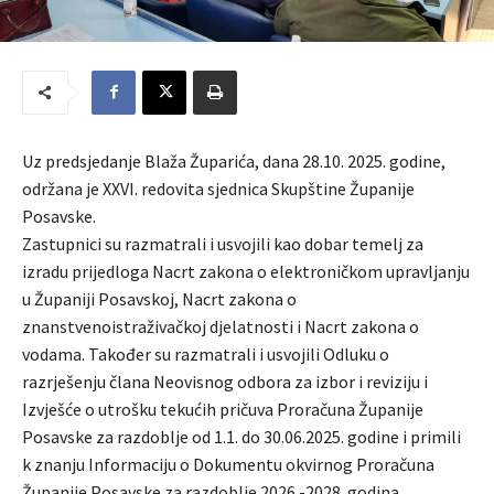
Uz predsjedanje Blaža Župarića, dana 28.10. 2025. godine,
održana je XXVI. redovita sjednica Skupštine Županije
Posavske.
Zastupnici su razmatrali i usvojili kao dobar temelj za
izradu prijedloga Nacrt zakona o elektroničkom upravljanju
u Županiji Posavskoj, Nacrt zakona o
znanstvenoistraživačkoj djelatnosti i Nacrt zakona o
vodama. Također su razmatrali i usvojili Odluku o
razrješenju člana Neovisnog odbora za izbor i reviziju i
Izvješće o utrošku tekućih pričuva Proračuna Županije
Posavske za razdoblje od 1.1. do 30.06.2025. godine i primili
k znanju Informaciju o Dokumentu okvirnog Proračuna
Županije Posavske za razdoblje 2026.-2028. godina.