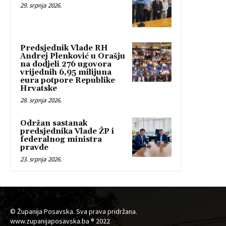
29. srpnja 2026.
Predsjednik Vlade RH
Andrej Plenković u Orašju
na dodjeli 276 ugovora
vrijednih 6,95 milijuna
eura potpore Republike
Hrvatske
28. srpnja 2026.
Održan sastanak
predsjednika Vlade ŽP i
federalnog ministra
pravde
23. srpnja 2026.
© Županija Posavska. Sva prava pridržana.
www.zupanijaposavska.ba ® 2022