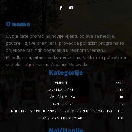
O nama
Ovdje ćete pronaći najnovije vijesti, objave za medije,
govore i izjave premijera, provedbe političkih programa te
prijenose različitih događanja u realnom vremenu.
Prijedlozima, pitanjima, komentarima, kritikama i pohvalama
sudjeluj i utječi na rad Županije Posavske.
Kategorije
VIJESTI
4591
JAVNI NATJEČAJI
1013
IZVJEŠĆA MUP-A
918
JAVNI POZIVI
352
MINISTARSTVO POLJOPRIVREDE, VODOPRIVREDE I ŠUMARSTVA
161
POZIVI ZA SJEDNICE VLADE
130
Najčitanije