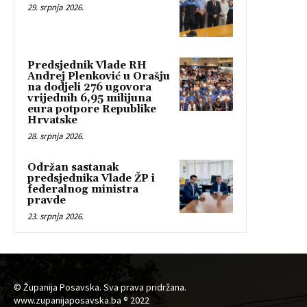
29. srpnja 2026.
Predsjednik Vlade RH
Andrej Plenković u Orašju
na dodjeli 276 ugovora
vrijednih 6,95 milijuna
eura potpore Republike
Hrvatske
28. srpnja 2026.
Održan sastanak
predsjednika Vlade ŽP i
federalnog ministra
pravde
23. srpnja 2026.
© Županija Posavska. Sva prava pridržana.
www.zupanijaposavska.ba ® 2022