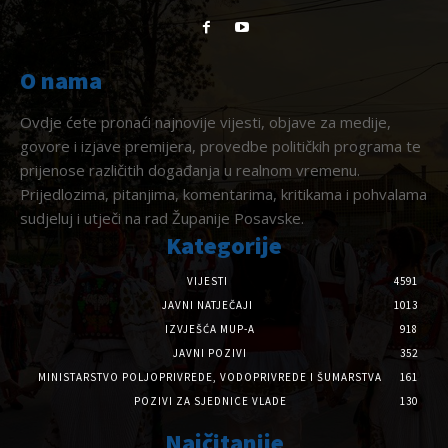
O nama
Ovdje ćete pronaći najnovije vijesti, objave za medije,
govore i izjave premijera, provedbe političkih programa te
prijenose različitih događanja u realnom vremenu.
Prijedlozima, pitanjima, komentarima, kritikama i pohvalama
sudjeluj i utječi na rad Županije Posavske.
Kategorije
VIJESTI
4591
JAVNI NATJEČAJI
1013
IZVJEŠĆA MUP-A
918
JAVNI POZIVI
352
MINISTARSTVO POLJOPRIVREDE, VODOPRIVREDE I ŠUMARSTVA
161
POZIVI ZA SJEDNICE VLADE
130
Najčitanije