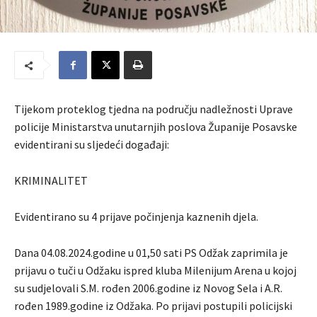
Tijekom proteklog tjedna na području nadležnosti Uprave
policije Ministarstva unutarnjih poslova Županije Posavske
evidentirani su sljedeći događaji:
KRIMINALITET
Evidentirano su 4 prijave počinjenja kaznenih djela.
Dana 04.08.2024.godine u 01,50 sati PS Odžak zaprimila je
prijavu o tuči u Odžaku ispred kluba Milenijum Arena u kojoj
su sudjelovali S.M. rođen 2006.godine iz Novog Sela i A.R.
rođen 1989.godine iz Odžaka. Po prijavi postupili policijski