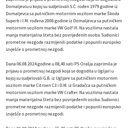
Domaljevcu u kojoj su sudjelovali S.Ć. rođen 1979.godine iz
Domaljevca sa putničkim motornim vozilom marke Škoda
Superb i I.M. rođena 2006.godine iz Domaljevca sa putničkim
motornim vozilom marke VW Golf VI. Na vozilima nastala
manja materijalna šteta bez povrijeđenih osoba. Sudionici
prometne nezgode razmijenili podatke i popunili europsko
izvješće o prometnoj nezgodi.
Dana 06.08.2024.godine u 08,40 sati PS Orašja zaprimila je
prijavu o prometnoj nezgodi koja se dogodila u Ugljari u
kojoj su sudjelovali G.B. iz Ugljare sa putničkim motornim
vozilom marke Citroen C3 i D.M. iz Gradačca sa putničkim
motornim vozilom marke VW Crafter. Na vozilima nastala
manja materijalna šteta bez povrijeđenih osoba. Sudionici
prometne nezgode razmijenili podatke i popunili europsko
izvješće o prometnoj nezgodi.