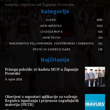
sudjeluj i utječi na rad Županije Posavske.
Kategorije
VIJESTI
4591
JAVNI NATJEČAJI
1014
IZVJEŠĆA MUP-A
920
JAVNI POZIVI
352
MINISTARSTVO POLJOPRIVREDE, VODOPRIVREDE I ŠUMARSTVA
161
POZIVI ZA SJEDNICE VLADE
130
Najčitanije
Prisegu položilo 10 kadeta MUP-a Županije
Posavske
9. rujna 2016.
Obavijest o uspostavi aplikacije za vođenje
Registra ispuštanja i prijenosa zagađujućih
materija (PRTR)