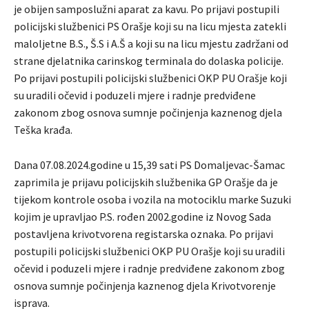
je obijen samposlužni aparat za kavu. Po prijavi postupili
policijski službenici PS Orašje koji su na licu mjesta zatekli
maloljetne B.S., Š.S i A.Š a koji su na licu mjestu zadržani od
strane djelatnika carinskog terminala do dolaska policije.
Po prijavi postupili policijski službenici OKP PU Orašje koji
su uradili očevid i poduzeli mjere i radnje predviđene
zakonom zbog osnova sumnje počinjenja kaznenog djela
Teška krađa.
Dana 07.08.2024.godine u 15,39 sati PS Domaljevac-Šamac
zaprimila je prijavu policijskih službenika GP Orašje da je
tijekom kontrole osoba i vozila na motociklu marke Suzuki
kojim je upravljao P.S. rođen 2002.godine iz Novog Sada
postavljena krivotvorena registarska oznaka. Po prijavi
postupili policijski službenici OKP PU Orašje koji su uradili
očevid i poduzeli mjere i radnje predviđene zakonom zbog
osnova sumnje počinjenja kaznenog djela Krivotvorenje
isprava.