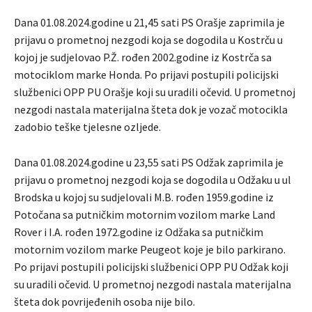
Dana 01.08.2024.godine u 21,45 sati PS Orašje zaprimila je
prijavu o prometnoj nezgodi koja se dogodila u Kostrču u
kojoj je sudjelovao P.Ž. rođen 2002.godine iz Kostrča sa
motociklom marke Honda. Po prijavi postupili policijski
službenici OPP PU Orašje koji su uradili očevid. U prometnoj
nezgodi nastala materijalna šteta dok je vozač motocikla
zadobio teške tjelesne ozljede.
Dana 01.08.2024.godine u 23,55 sati PS Odžak zaprimila je
prijavu o prometnoj nezgodi koja se dogodila u Odžaku u ul
Brodska u kojoj su sudjelovali M.B. rođen 1959.godine iz
Potočana sa putničkim motornim vozilom marke Land
Rover i I.A. rođen 1972.godine iz Odžaka sa putničkim
motornim vozilom marke Peugeot koje je bilo parkirano.
Po prijavi postupili policijski službenici OPP PU Odžak koji
su uradili očevid. U prometnoj nezgodi nastala materijalna
šteta dok povrijeđenih osoba nije bilo.