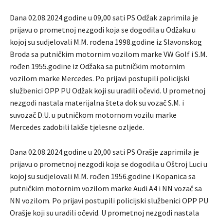
Dana 02.08.2024.godine u 09,00 sati PS Odžak zaprimila je
prijavu o prometnoj nezgodi koja se dogodila u Odžaku u
kojoj su sudjelovali M.M. rođena 1998.godine iz Slavonskog
Broda sa putničkim motornim vozilom marke VW Golf i S.M.
rođen 1955.godine iz Odžaka sa putničkim motornim
vozilom marke Mercedes. Po prijavi postupili policijski
službenici OPP PU Odžak koji su uradili očevid. U prometnoj
nezgodi nastala materijalna šteta dok su vozač S.M. i
suvozač D.U. u putničkom motornom vozilu marke
Mercedes zadobili lakše tjelesne ozljede.
Dana 02.08.2024.godine u 20,00 sati PS Orašje zaprimila je
prijavu o prometnoj nezgodi koja se dogodila u Oštroj Luci u
kojoj su sudjelovali M.M. rođen 1956.godine i Kopanica sa
putničkim motornim vozilom marke Audi A4 i NN vozač sa
NN vozilom. Po prijavi postupili policijski službenici OPP PU
Orašje koji su uradili očevid. U prometnoj nezgodi nastala