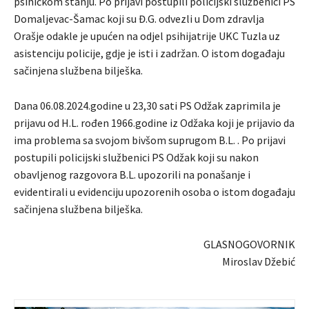
psihičkom stanju. Po prijavi postupili policijski službenici PS
Domaljevac-Šamac koji su Đ.G. odvezli u Dom zdravlja
Orašje odakle je upućen na odjel psihijatrije UKC Tuzla uz
asistenciju policije, gdje je isti i zadržan. O istom događaju
sačinjena službena bilješka.
Dana 06.08.2024.godine u 23,30 sati PS Odžak zaprimila je
prijavu od H.L. rođen 1966.godine iz Odžaka koji je prijavio da
ima problema sa svojom bivšom suprugom B.L. . Po prijavi
postupili policijski službenici PS Odžak koji su nakon
obavljenog razgovora B.L. upozorili na ponašanje i
evidentirali u evidenciju upozorenih osoba o istom događaju
sačinjena službena bilješka.
GLASNOGOVORNIK
Miroslav Džebić