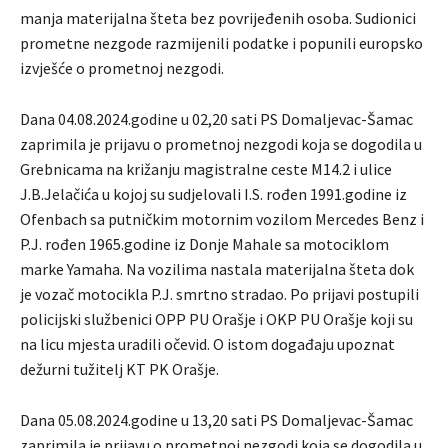
manja materijalna šteta bez povrijeđenih osoba. Sudionici
prometne nezgode razmijenili podatke i popunili europsko
izvješće o prometnoj nezgodi.
Dana 04.08.2024.godine u 02,20 sati PS Domaljevac-Šamac
zaprimila je prijavu o prometnoj nezgodi koja se dogodila u
Grebnicama na križanju magistralne ceste M14.2 i ulice
J.B.Jelačića u kojoj su sudjelovali I.S. rođen 1991.godine iz
Ofenbach sa putničkim motornim vozilom Mercedes Benz i
P.J. rođen 1965.godine iz Donje Mahale sa motociklom
marke Yamaha. Na vozilima nastala materijalna šteta dok
je vozač motocikla P.J. smrtno stradao. Po prijavi postupili
policijski službenici OPP PU Orašje i OKP PU Orašje koji su
na licu mjesta uradili očevid. O istom događaju upoznat
dežurni tužitelj KT PK Orašje.
Dana 05.08.2024.godine u 13,20 sati PS Domaljevac-Šamac
zaprimila je prijavu o prometnoj nezgodi koja se dogodila u