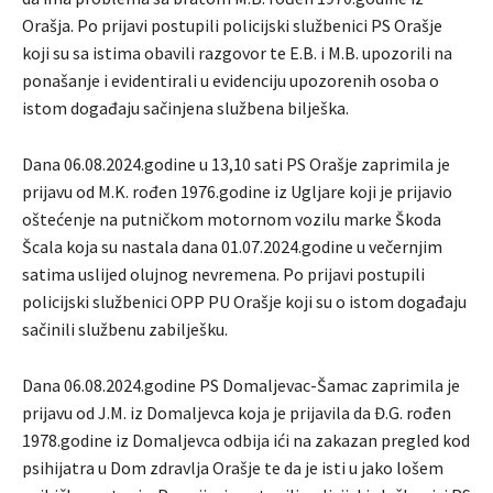
Orašja. Po prijavi postupili policijski službenici PS Orašje
koji su sa istima obavili razgovor te E.B. i M.B. upozorili na
ponašanje i evidentirali u evidenciju upozorenih osoba o
istom događaju sačinjena službena bilješka.
Dana 06.08.2024.godine u 13,10 sati PS Orašje zaprimila je
prijavu od M.K. rođen 1976.godine iz Ugljare koji je prijavio
oštećenje na putničkom motornom vozilu marke Škoda
Šcala koja su nastala dana 01.07.2024.godine u večernjim
satima uslijed olujnog nevremena. Po prijavi postupili
policijski službenici OPP PU Orašje koji su o istom događaju
sačinili službenu zabilješku.
Dana 06.08.2024.godine PS Domaljevac-Šamac zaprimila je
prijavu od J.M. iz Domaljevca koja je prijavila da Đ.G. rođen
1978.godine iz Domaljevca odbija ići na zakazan pregled kod
psihijatra u Dom zdravlja Orašje te da je isti u jako lošem