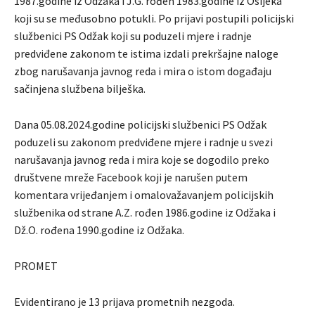
1987.godine iz Odžaka i J.G. rođen 1983.godine iz Osijeka
koji su se međusobno potukli. Po prijavi postupili policijski
službenici PS Odžak koji su poduzeli mjere i radnje
predviđene zakonom te istima izdali prekršajne naloge
zbog narušavanja javnog reda i mira o istom događaju
sačinjena službena bilješka.
Dana 05.08.2024.godine policijski službenici PS Odžak
poduzeli su zakonom predviđene mjere i radnje u svezi
narušavanja javnog reda i mira koje se dogodilo preko
društvene mreže Facebook koji je narušen putem
komentara vrijeđanjem i omalovažavanjem policijskih
službenika od strane A.Z. rođen 1986.godine iz Odžaka i
Dž.O. rođena 1990.godine iz Odžaka.
PROMET
Evidentirano je 13 prijava prometnih nezgoda.