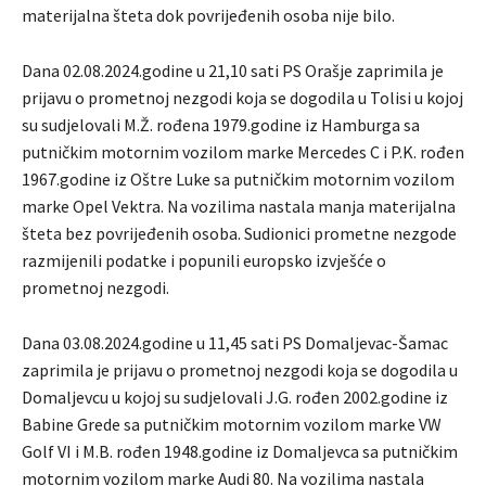
materijalna šteta dok povrijeđenih osoba nije bilo.
Dana 02.08.2024.godine u 21,10 sati PS Orašje zaprimila je
prijavu o prometnoj nezgodi koja se dogodila u Tolisi u kojoj
su sudjelovali M.Ž. rođena 1979.godine iz Hamburga sa
putničkim motornim vozilom marke Mercedes C i P.K. rođen
1967.godine iz Oštre Luke sa putničkim motornim vozilom
marke Opel Vektra. Na vozilima nastala manja materijalna
šteta bez povrijeđenih osoba. Sudionici prometne nezgode
razmijenili podatke i popunili europsko izvješće o
prometnoj nezgodi.
Dana 03.08.2024.godine u 11,45 sati PS Domaljevac-Šamac
zaprimila je prijavu o prometnoj nezgodi koja se dogodila u
Domaljevcu u kojoj su sudjelovali J.G. rođen 2002.godine iz
Babine Grede sa putničkim motornim vozilom marke VW
Golf VI i M.B. rođen 1948.godine iz Domaljevca sa putničkim
motornim vozilom marke Audi 80. Na vozilima nastala