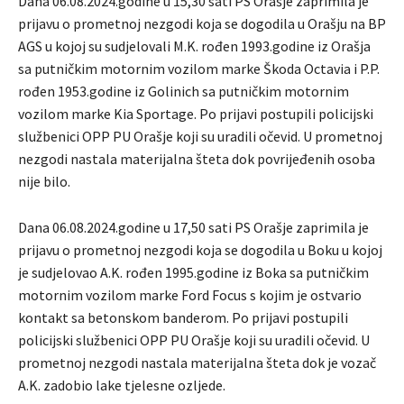
Dana 06.08.2024.godine u 15,30 sati PS Orašje zaprimila je
prijavu o prometnoj nezgodi koja se dogodila u Orašju na BP
AGS u kojoj su sudjelovali M.K. rođen 1993.godine iz Orašja
sa putničkim motornim vozilom marke Škoda Octavia i P.P.
rođen 1953.godine iz Golinich sa putničkim motornim
vozilom marke Kia Sportage. Po prijavi postupili policijski
službenici OPP PU Orašje koji su uradili očevid. U prometnoj
nezgodi nastala materijalna šteta dok povrijeđenih osoba
nije bilo.
Dana 06.08.2024.godine u 17,50 sati PS Orašje zaprimila je
prijavu o prometnoj nezgodi koja se dogodila u Boku u kojoj
je sudjelovao A.K. rođen 1995.godine iz Boka sa putničkim
motornim vozilom marke Ford Focus s kojim je ostvario
kontakt sa betonskom banderom. Po prijavi postupili
policijski službenici OPP PU Orašje koji su uradili očevid. U
prometnoj nezgodi nastala materijalna šteta dok je vozač
A.K. zadobio lake tjelesne ozljede.