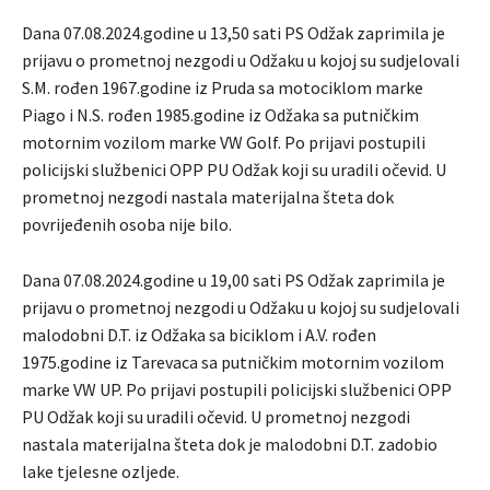
Dana 07.08.2024.godine u 13,50 sati PS Odžak zaprimila je
prijavu o prometnoj nezgodi u Odžaku u kojoj su sudjelovali
S.M. rođen 1967.godine iz Pruda sa motociklom marke
Piago i N.S. rođen 1985.godine iz Odžaka sa putničkim
motornim vozilom marke VW Golf. Po prijavi postupili
policijski službenici OPP PU Odžak koji su uradili očevid. U
prometnoj nezgodi nastala materijalna šteta dok
povrijeđenih osoba nije bilo.
Dana 07.08.2024.godine u 19,00 sati PS Odžak zaprimila je
prijavu o prometnoj nezgodi u Odžaku u kojoj su sudjelovali
malodobni D.T. iz Odžaka sa biciklom i A.V. rođen
1975.godine iz Tarevaca sa putničkim motornim vozilom
marke VW UP. Po prijavi postupili policijski službenici OPP
PU Odžak koji su uradili očevid. U prometnoj nezgodi
nastala materijalna šteta dok je malodobni D.T. zadobio
lake tjelesne ozljede.