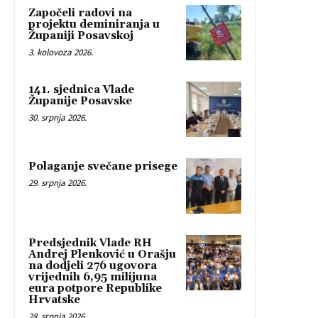
Započeli radovi na
projektu deminiranja u
Županiji Posavskoj
3. kolovoza 2026.
141. sjednica Vlade
Županije Posavske
30. srpnja 2026.
Polaganje svečane prisege
29. srpnja 2026.
Predsjednik Vlade RH
Andrej Plenković u Orašju
na dodjeli 276 ugovora
vrijednih 6,95 milijuna
eura potpore Republike
Hrvatske
28. srpnja 2026.