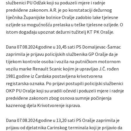
službenici PU Odžak koji su poduzeli mjere i radnje
predviđene zakonom. A.R. je po konstataciji dežurnog
liječnika Županijske bolnice Orašje zadobio lake tjelesne
ozljede sa mogućnošću prelaska u teške tjelesne ozljede. O
istom događaju upoznat dežurni tužitelj KT PK Orašje.
Dana 07.08.2024.godine u 10,45 sati PS Domaljevac-Šamac
zaprimila je prijavu policijskih službenika GP Orašje da je
tijekom kontrole osoba i vozila na putničkom motornom
vozilu marke Renault Scanic kojim je upravljao J.Č. rođen
1981.godine iz Čardaka postavljena krivotvorena
registarska oznaka. Po prijavi postupili policijski službenici
OKP PU Orašje koji su uradili očevid i poduzeli mjere i radnje
predviđene zakonom zbog osnova sumnje počinjenja
kaznenog djela Krivotvorenje isprava.
Dana 07.08.2024.godine u 13,20 sati PS Orašje zaprimila je
prijavu od djelatnika Carinskog terminala koji je prijavio da