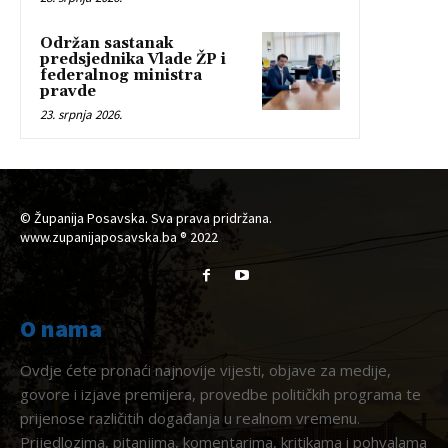
Održan sastanak
predsjednika Vlade ŽP i
federalnog ministra
pravde
23. srpnja 2026.
© Županija Posavska. Sva prava pridržana.
www.zupanijaposavska.ba ® 2022
O nama
Ovdje ćete pronaći najnovije vijesti, objave za medije,
govore i izjave premijera, provedbe političkih programa te
prijenose različitih događanja u realnom vremenu.
Prijedlozima, pitanjima, komentarima, kritikama i pohvalama