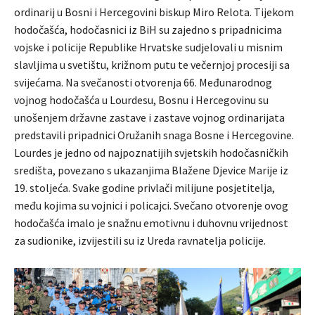
ordinarij u Bosni i Hercegovini biskup Miro Relota. Tijekom
hodočašća, hodočasnici iz BiH su zajedno s pripadnicima
vojske i policije Republike Hrvatske sudjelovali u misnim
slavljima u svetištu, križnom putu te večernjoj procesiji sa
svijećama. Na svečanosti otvorenja 66. Međunarodnog
vojnog hodočašća u Lourdesu, Bosnu i Hercegovinu su
unošenjem državne zastave i zastave vojnog ordinarijata
predstavili pripadnici Oružanih snaga Bosne i Hercegovine.
Lourdes je jedno od najpoznatijih svjetskih hodočasničkih
središta, povezano s ukazanjima Blažene Djevice Marije iz
19. stoljeća. Svake godine privlači milijune posjetitelja,
među kojima su vojnici i policajci. Svečano otvorenje ovog
hodočašća imalo je snažnu emotivnu i duhovnu vrijednost
za sudionike, izvijestili su iz Ureda ravnatelja policije.