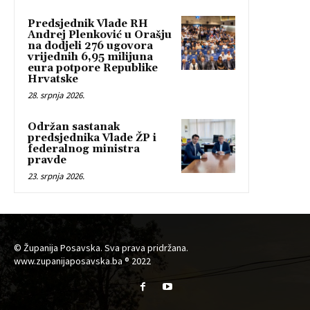
Predsjednik Vlade RH
Andrej Plenković u Orašju
na dodjeli 276 ugovora
vrijednih 6,95 milijuna
eura potpore Republike
Hrvatske
28. srpnja 2026.
Održan sastanak
predsjednika Vlade ŽP i
federalnog ministra
pravde
23. srpnja 2026.
© Županija Posavska. Sva prava pridržana.
www.zupanijaposavska.ba ® 2022