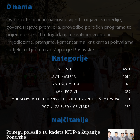
O nama
Ovdje ćete pronaći najnovije vijesti, objave za medije,
govore i izjave premijera, provedbe političkih programa te
prijenose različitih događanja u realnom vremenu.
Prijedlozima, pitanjima, komentarima, kritikama i pohvalama
sudjeluj i utječi na rad Županije Posavske.
Kategorije
VIJESTI
4591
JAVNI NATJEČAJI
1014
IZVJEŠĆA MUP-A
920
JAVNI POZIVI
352
MINISTARSTVO POLJOPRIVREDE, VODOPRIVREDE I ŠUMARSTVA
161
POZIVI ZA SJEDNICE VLADE
130
Najčitanije
Prisegu položilo 10 kadeta MUP-a Županije
Posavske