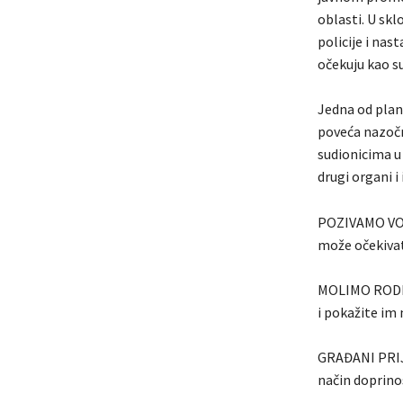
oblasti. U skl
policije i na
očekuju kao s
Jedna od plani
poveća nazočno
sudionicima u
drugi organi i 
POZIVAMO VOZ
može očekivati
MOLIMO RODITE
i pokažite im 
GRAĐANI PRIJA
način doprino