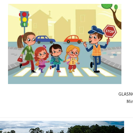
GLASN
Mir