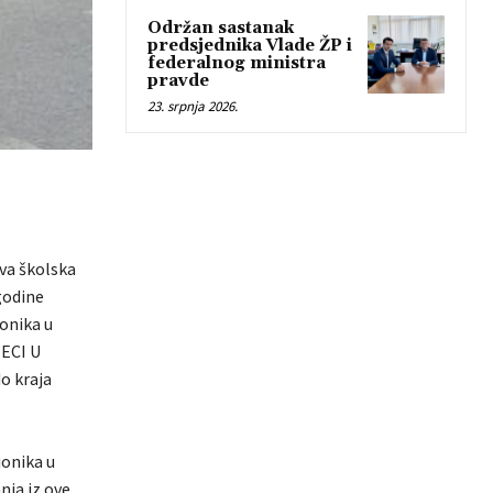
Održan sastanak
predsjednika Vlade ŽP i
federalnog ministra
pravde
23. srpnja 2026.
va školska
godine
onika u
JECI U
o kraja
ionika u
nja iz ove