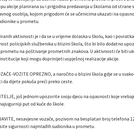
opu akcije planirana su i prigodna predavanja u školama od strane 
stavnog osoblja, kojom prigodom će se učenicima ukazati na opasnos
udionike u prometu.
ranih aktivnosti je i da se u vrijeme dolaska u školu, kao i povratka
st policijskih službenika u blizini škola, što bi bilo dodatno upo
 prometu na poštivanje prometnih znakova. U aktivnosti će biti ukl
institucije koji mogu doprinijeti uspješnoj realizacije akcije.
AČE-VOZITE OPREZNO, a naročito u blizini škola gdje se u svak
 da dijete pokuša preći preko ceste.
LJE, još jednom upozorite svoju djecu na opasnosti koje vrebaj
najsigurniji put od kuće do škole.
VITE, nesavjesne vozače, pozivom na besplatan broj telefona 122
site sigurnosti najmlađih sudionika u prometu.