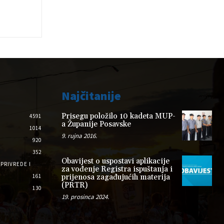
Najčitanije
Prisegu položilo 10 kadeta MUP-
4591
a Županije Posavske
1014
9. rujna 2016.
920
352
Obavijest o uspostavi aplikacije
PRIVREDE I
za vođenje Registra ispuštanja i
161
prijenosa zagađujućih materija
(PRTR)
130
19. prosinca 2024.