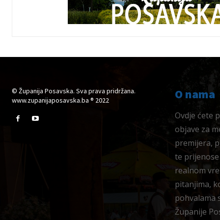
© Županija Posavska. Sva prava pridržana.
O nama
www.zupanijaposavska.ba ® 2022
Ovdje ćete pr
objave za me
premijera, 
te prijenose
realnom vre
pitanjima, k
pohvalama su
Županije Po