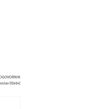
OGOVORNIK
oslav Džebić