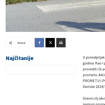
Share
Najčitanije
U ponedjeljak
godina. Kao i
provoditi će 
prometu. Akti
PROMETU I PO
školske 2024/
Glavni cilj ak
javnom promet