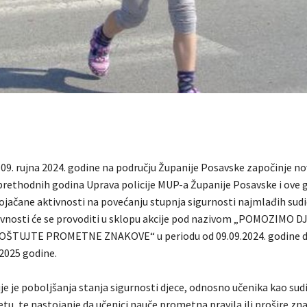
 09. rujna 2024. godine na području Županije Posavske započinje no
 prethodnih godina Uprava policije MUP-a Županije Posavske i ove 
pojačane aktivnosti na povećanju stupnja sigurnosti najmlađih sudi
vnosti će se provoditi u sklopu akcije pod nazivom „POMOZIMO D
ŠTUJTE PROMETNE ZNAKOVE“ u periodu od 09.09.2024. godine d
2025 godine.
cije je poboljšanja stanja sigurnosti djece, odnosno učenika kao sud
u, te nastojanje da učenici nauče prometna pravila ili prošire zna