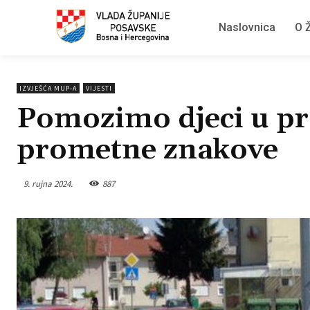
Naslovnica
O Ž
IZVJEŠĆA MUP-A
VIJESTI
Pomozimo djeci u pr
prometne znakove
9. rujna 2024.
887