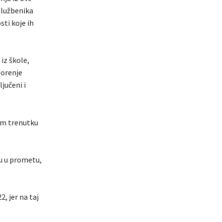
službenika
ti koje ih
 iz škole,
zorenje
jučeni i
om trenutku
u u prometu,
, jer na taj