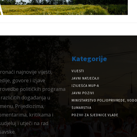
Kategorije
onaći najnovije vijesti,
VIJESTI
JAVNI NATJEČAJI
dije, govore i izjave
IZVJEŠĆA MUP-A
provedbe političkih programa
JAVNI POZIVI
 različitih događanja u
MINISTARSTVO POLJOPRIVREDE, VODO
menu. Prijedlozima,
ŠUMARSTVA
omentarima, kritikama i
POZIVI ZA SJEDNICE VLADE
djeluj i utječi na rad
savske.