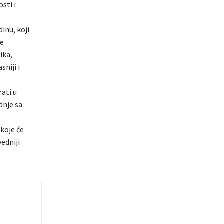
sti i
inu, koji
je
ika,
niji i
rati u
dnje sa
 koje će
vedniji