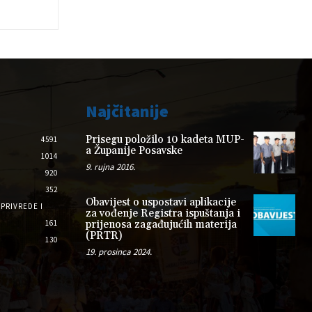
Najčitanije
Prisegu položilo 10 kadeta MUP-
4591
a Županije Posavske
1014
9. rujna 2016.
920
352
Obavijest o uspostavi aplikacije
PRIVREDE I
za vođenje Registra ispuštanja i
161
prijenosa zagađujućih materija
(PRTR)
130
19. prosinca 2024.