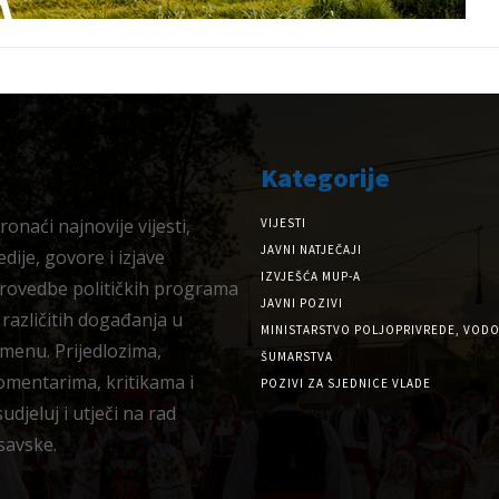
Kategorije
onaći najnovije vijesti,
VIJESTI
JAVNI NATJEČAJI
dije, govore i izjave
IZVJEŠĆA MUP-A
provedbe političkih programa
JAVNI POZIVI
 različitih događanja u
MINISTARSTVO POLJOPRIVREDE, VODO
menu. Prijedlozima,
ŠUMARSTVA
omentarima, kritikama i
POZIVI ZA SJEDNICE VLADE
djeluj i utječi na rad
savske.