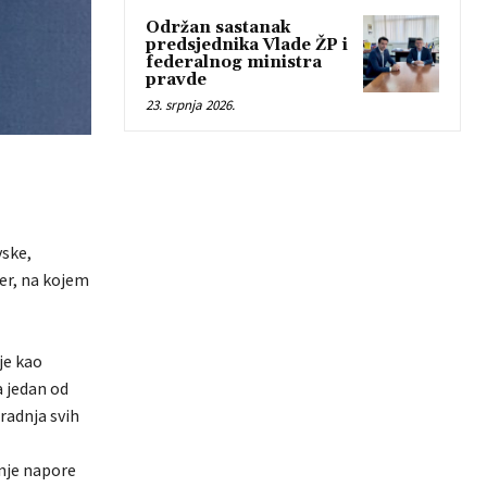
Održan sastanak
predsjednika Vlade ŽP i
federalnog ministra
pravde
23. srpnja 2026.
vske,
er, na kojem
je kao
a jedan od
radnja svih
nje napore