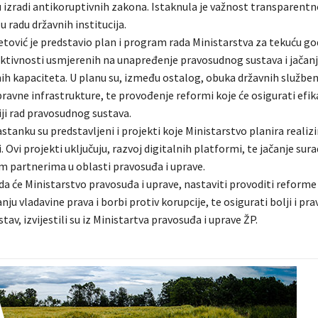
 izradi antikoruptivnih zakona. Istaknula je važnost transparentno
 radu državnih institucija.
tović je predstavio plan i program rada Ministarstva za tekuću god
 aktivnosti usmjerenih na unapređenje pravosudnog sustava i jačan
nih kapaciteta. U planu su, između ostalog, obuka državnih služben
avne infrastrukture, te provođenje reformi koje će osigurati efikas
ji rad pravosudnog sustava.
stanku su predstavljeni i projekti koje Ministarstvo planira realizi
. Ovi projekti uključuju, razvoj digitalnih platformi, te jačanje sura
partnerima u oblasti pravosuđa i uprave.
da će Ministarstvo pravosuđa i uprave, nastaviti provoditi reforme
nju vladavine prava i borbi protiv korupcije, te osigurati bolji i pra
tav, izvijestili su iz Ministartva pravosuđa i uprave ŽP.