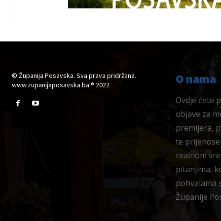
© Županija Posavska. Sva prava pridržana.
O nama
www.zupanijaposavska.ba ® 2022
Ovdje ćete pr
objave za me
premijera, 
te prijenose
realnom vre
pitanjima, k
pohvalama su
Županije Po