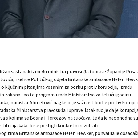
držan sastanak između ministra pravosuđa i uprave Županije Posa
ovića, i šefice Političkog odjela Britanske ambasade Helen Flewk
 o ključnim pitanjima vezanim za borbu protiv korupcije, izradu
ih zakona kao i o programu rada Ministarstva za tekuću godinu.
nka, ministar Ahmetović naglasio je važnost borbe protiv korupci
adatka Ministarstva pravosuđa i uprave. Istaknuo je da je korupcij
ova s kojima se Bosna i Hercegovina suočava, te da je neophodna su
stitucija kako bi se postigli konkretni rezultati.
čkog tima Britanske ambasade Helen Flewker, pohvalila je dosadaš