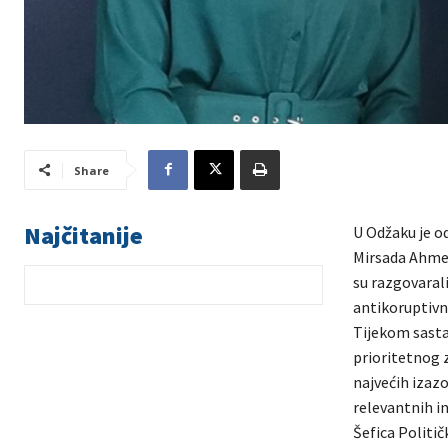
Share
Najčitanije
U Odžaku je o
Mirsada Ahmet
su razgovarali
antikoruptivn
Tijekom sasta
prioritetnog z
najvećih izaz
relevantnih in
Šefica Politi