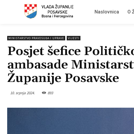
Naslovnica
O Ž
MINISTARSTVO PRAVOSUĐA I UPRAVE
VIJESTI
Posjet šefice Politič
ambasade Ministarst
Županije Posavske
10. srpnja 2024.
893