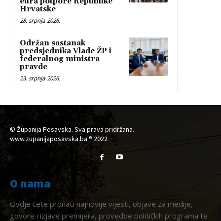
eura potpore Republike
Hrvatske
28. srpnja 2026.
Održan sastanak
predsjednika Vlade ŽP i
federalnog ministra
pravde
23. srpnja 2026.
© Županija Posavska. Sva prava pridržana.
www.zupanijaposavska.ba ® 2022
O nama
Ovdje ćete pronaći najnovije vijesti, objave za medije,
govore i izjave premijera, provedbe političkih programa te