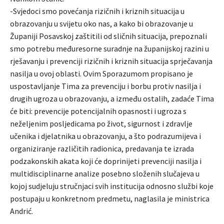
-Svjedoci smo povećanja rizičnih i kriznih situacija u
obrazovanju u svijetu oko nas, a kako bi obrazovanje u
Županiji Posavskoj zaštitili od sličnih situacija, prepoznali
smo potrebu međuresorne suradnje na županijskoj razini u
rješavanju i prevenciji rizičnih i kriznih situacija sprječavanja
nasilja u ovoj oblasti. Ovim Sporazumom propisano je
uspostavljanje Tima za prevenciju i borbu protiv nasilja i
drugih ugroza u obrazovanju, a između ostalih, zadaće Tima
će biti: prevencije potencijalnih opasnosti i ugroza s
neželjenim posljedicama po život, sigurnost i zdravlje
učenika i djelatnika u obrazovanju, a što podrazumijeva i
organiziranje različitih radionica, predavanja te izrada
podzakonskih akata koji će doprinijeti prevenciji nasilja i
multidisciplinarne analize posebno složenih slučajeva u
kojoj sudjeluju stručnjaci svih institucija odnosno službi koje
postupaju u konkretnom predmetu, naglasila je ministrica
Andrić.