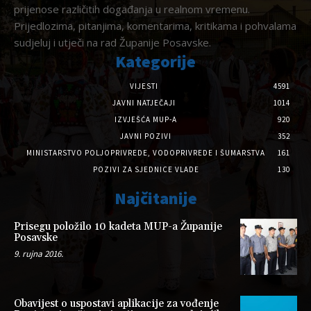
prijenose različitih događanja u realnom vremenu.
Prijedlozima, pitanjima, komentarima, kritikama i pohvalama
sudjeluj i utječi na rad Županije Posavske.
Kategorije
VIJESTI
4591
JAVNI NATJEČAJI
1014
IZVJEŠĆA MUP-A
920
JAVNI POZIVI
352
MINISTARSTVO POLJOPRIVREDE, VODOPRIVREDE I ŠUMARSTVA
161
POZIVI ZA SJEDNICE VLADE
130
Najčitanije
Prisegu položilo 10 kadeta MUP-a Županije
Posavske
9. rujna 2016.
Obavijest o uspostavi aplikacije za vođenje