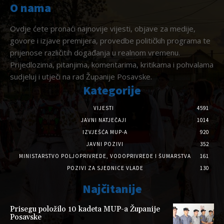
O nama
Ovdje ćete pronaći najnovije vijesti, objave za medije,
govore i izjave premijera, provedbe političkih programa te
prijenose različitih događanja u realnom vremenu.
Prijedlozima, pitanjima, komentarima, kritikama i pohvalama
sudjeluj i utječi na rad Županije Posavske.
Kategorije
VIJESTI
4591
JAVNI NATJEČAJI
1014
IZVJEŠĆA MUP-A
920
JAVNI POZIVI
352
MINISTARSTVO POLJOPRIVREDE, VODOPRIVREDE I ŠUMARSTVA
161
POZIVI ZA SJEDNICE VLADE
130
Najčitanije
Prisegu položilo 10 kadeta MUP-a Županije
Posavske