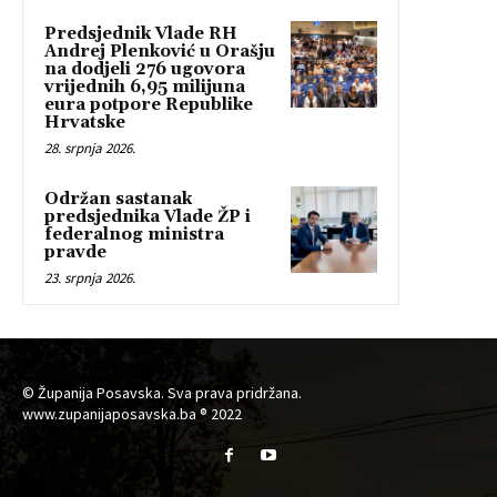
Predsjednik Vlade RH
Andrej Plenković u Orašju
na dodjeli 276 ugovora
vrijednih 6,95 milijuna
eura potpore Republike
Hrvatske
28. srpnja 2026.
Održan sastanak
predsjednika Vlade ŽP i
federalnog ministra
pravde
23. srpnja 2026.
© Županija Posavska. Sva prava pridržana.
www.zupanijaposavska.ba ® 2022