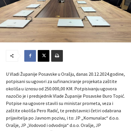
U Vladi Županije Posavske u Orašju, danas 20.12.2024.godine,
potpisani su ugovori za sufinanciranje projekata zaštite
okoliša u iznosu od 250.000,00 KM. Potpisivanju ugovora
nazočio je i predsjednik Vlade Županije Posavske Đuro Topić.
Potpise na ugovore stavili su ministar prometa, veza i
zaštite okoliša Pero Radić, te predstavnici četiri odabrana
prijavitelja po Javnom pozivu, i to: JP „Komunalac“ d.o.o.
Orašje, JP „Vodovod i odvodnja“ d.o.o. Orašje, JP