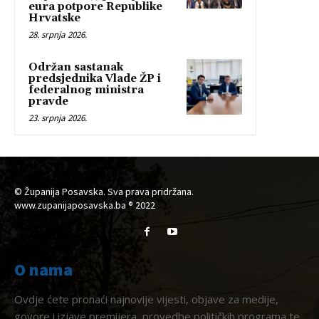
eura potpore Republike
Hrvatske
28. srpnja 2026.
Održan sastanak
predsjednika Vlade ŽP i
federalnog ministra
pravde
23. srpnja 2026.
© Županija Posavska. Sva prava pridržana.
www.zupanijaposavska.ba ® 2022
O nama
Ovdje ćete pronaći najnovije vijesti, objave za medije,
govore i izjave premijera, provedbe političkih programa te