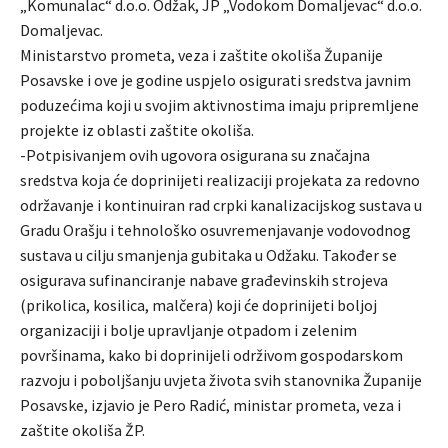
„Komunalac“ d.o.o. Odžak, JP „Vodokom Domaljevac“ d.o.o.
Domaljevac.
Ministarstvo prometa, veza i zaštite okoliša Županije
Posavske i ove je godine uspjelo osigurati sredstva javnim
poduzećima koji u svojim aktivnostima imaju pripremljene
projekte iz oblasti zaštite okoliša.
-Potpisivanjem ovih ugovora osigurana su značajna
sredstva koja će doprinijeti realizaciji projekata za redovno
održavanje i kontinuiran rad crpki kanalizacijskog sustava u
Gradu Orašju i tehnološko osuvremenjavanje vodovodnog
sustava u cilju smanjenja gubitaka u Odžaku. Također se
osigurava sufinanciranje nabave građevinskih strojeva
(prikolica, kosilica, malčera) koji će doprinijeti boljoj
organizaciji i bolje upravljanje otpadom i zelenim
površinama, kako bi doprinijeli održivom gospodarskom
razvoju i poboljšanju uvjeta života svih stanovnika Županije
Posavske, izjavio je Pero Radić, ministar prometa, veza i
zaštite okoliša ŽP.