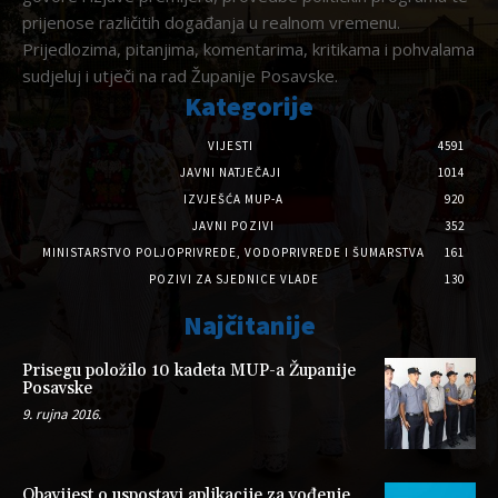
prijenose različitih događanja u realnom vremenu.
Prijedlozima, pitanjima, komentarima, kritikama i pohvalama
sudjeluj i utječi na rad Županije Posavske.
Kategorije
VIJESTI
4591
JAVNI NATJEČAJI
1014
IZVJEŠĆA MUP-A
920
JAVNI POZIVI
352
MINISTARSTVO POLJOPRIVREDE, VODOPRIVREDE I ŠUMARSTVA
161
POZIVI ZA SJEDNICE VLADE
130
Najčitanije
Prisegu položilo 10 kadeta MUP-a Županije
Posavske
9. rujna 2016.
Obavijest o uspostavi aplikacije za vođenje