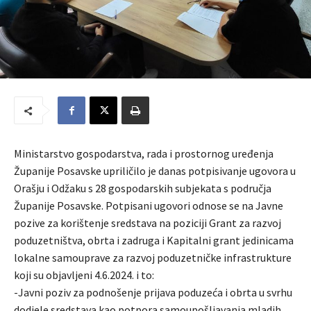
Ministarstvo gospodarstva, rada i prostornog uređenja
Županije Posavske upriličilo je danas potpisivanje ugovora u
Orašju i Odžaku s 28 gospodarskih subjekata s područja
Županije Posavske. Potpisani ugovori odnose se na Javne
pozive za korištenje sredstava na poziciji Grant za razvoj
poduzetništva, obrta i zadruga i Kapitalni grant jedinicama
lokalne samouprave za razvoj poduzetničke infrastrukture
koji su objavljeni 4.6.2024. i to:
-Javni poziv za podnošenje prijava poduzeća i obrta u svrhu
dodjele sredstava kao potpora samoupošljavanja mladih,