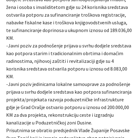
žena i osoba s invaliditetom gdje su 24 korisnika sredstava
ostvarila potporu za sufinanciranje troškova registracije,
nabavke fiskalne kase i troškova knjigovodstvenih usluga,
te sufinanciranje doprinosa u ukupnom iznosu od 189.036,00
KM.
-Javni poziv za podnošenje prijava u svrhu dodjele sredstava
kao potpora starim i tradicionalnim obrtima i domaćim
radinostima, njihovoj zaštiti i revitalizaciji gdje su 4
korisnika sredstava ostvarila potporu u iznosu od 8.083,00
KM.
-Javni poziv jedinicama lokalne samouprave za podnošenje
prijava u svrhu dodjele sredstava kao potpora sufinanciranja
projekta/projekata razvoja poduzetničke infrastrukture
gdje je Grad Orašje ostvario potporu u iznosu od 200.000,00
KM za dva projekta, rekonstrukciju ceste i izgradnju
kanalizacije u Poduzetničkoj zoni Dusine.
Prisutnima se obratio predsjednik Vlade Županije Posavske