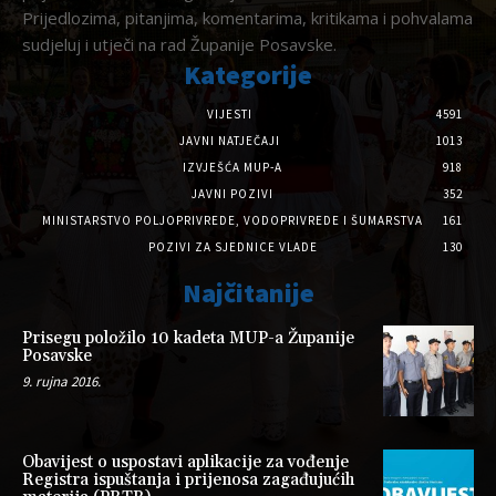
Prijedlozima, pitanjima, komentarima, kritikama i pohvalama
sudjeluj i utječi na rad Županije Posavske.
Kategorije
VIJESTI
4591
JAVNI NATJEČAJI
1013
IZVJEŠĆA MUP-A
918
JAVNI POZIVI
352
MINISTARSTVO POLJOPRIVREDE, VODOPRIVREDE I ŠUMARSTVA
161
POZIVI ZA SJEDNICE VLADE
130
Najčitanije
Prisegu položilo 10 kadeta MUP-a Županije
Posavske
9. rujna 2016.
Obavijest o uspostavi aplikacije za vođenje
Registra ispuštanja i prijenosa zagađujućih