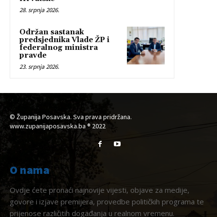
28. srpnja 2026.
Održan sastanak
predsjednika Vlade ŽP i
federalnog ministra
pravde
23. srpnja 2026.
© Županija Posavska. Sva prava pridržana.
www.zupanijaposavska.ba ® 2022
O nama
Ovdje ćete pronaći najnovije vijesti, objave za medije,
govore i izjave premijera, provedbe političkih programa te
prijenose različitih događanja u realnom vremenu.