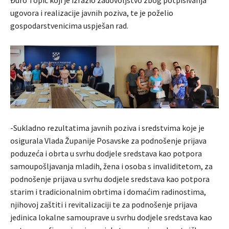
Đuro Topić koji je izrazio zadovoljstvo zbog potpisivanja
ugovora i realizacije javnih poziva, te je poželio
gospodarstvenicima uspješan rad.
-Sukladno rezultatima javnih poziva i sredstvima koje je
osigurala Vlada Županije Posavske za podnošenje prijava
poduzeća i obrta u svrhu dodjele sredstava kao potpora
samoupošljavanja mladih, žena i osoba s invaliditetom, za
podnošenje prijava u svrhu dodjele sredstava kao potpora
starim i tradicionalnim obrtima i domaćim radinostima,
njihovoj zaštiti i revitalizaciji te za podnošenje prijava
jedinica lokalne samouprave u svrhu dodjele sredstava kao