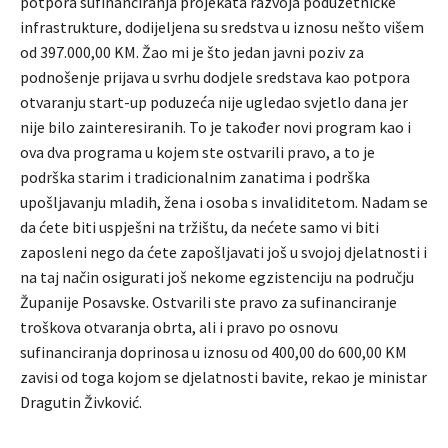
potpora sufinanciranja projekata razvoja poduzetničke
infrastrukture, dodijeljena su sredstva u iznosu nešto višem
od 397.000,00 KM. Žao mi je što jedan javni poziv za
podnošenje prijava u svrhu dodjele sredstava kao potpora
otvaranju start-up poduzeća nije ugledao svjetlo dana jer
nije bilo zainteresiranih. To je također novi program kao i
ova dva programa u kojem ste ostvarili pravo, a to je
podrška starim i tradicionalnim zanatima i podrška
upošljavanju mladih, žena i osoba s invaliditetom. Nadam se
da ćete biti uspješni na tržištu, da nećete samo vi biti
zaposleni nego da ćete zapošljavati još u svojoj djelatnosti i
na taj način osigurati još nekome egzistenciju na području
Županije Posavske. Ostvarili ste pravo za sufinanciranje
troškova otvaranja obrta, ali i pravo po osnovu
sufinanciranja doprinosa u iznosu od 400,00 do 600,00 KM
zavisi od toga kojom se djelatnosti bavite, rekao je ministar
Dragutin Živković.