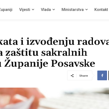
upaniji
Vijesti
Vlada
Ministarstva
Kontakt
kata i izvođenju radov
a zaštitu sakralnih
u Županije Posavske
Share