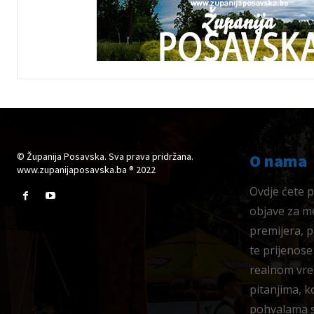
© Županija Posavska. Sva prava pridržana.
O nama
www.zupanijaposavska.ba ® 2022
Ovdje ćete pr
objave za me
premijera, 
te prijenose
realnom vre
pitanjima, k
pohvalama su