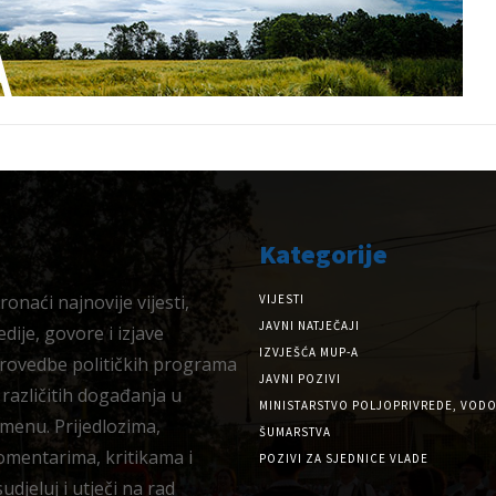
Kategorije
onaći najnovije vijesti,
VIJESTI
JAVNI NATJEČAJI
dije, govore i izjave
IZVJEŠĆA MUP-A
provedbe političkih programa
JAVNI POZIVI
 različitih događanja u
MINISTARSTVO POLJOPRIVREDE, VODO
menu. Prijedlozima,
ŠUMARSTVA
omentarima, kritikama i
POZIVI ZA SJEDNICE VLADE
djeluj i utječi na rad