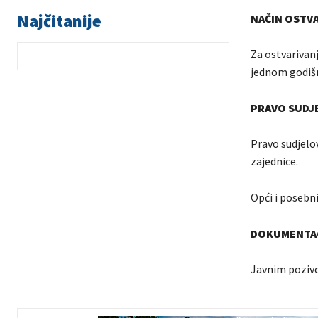
Najčitanije
NAČIN OSTVA
Za ostvarivanj
jednom godišn
PRAVO SUDJ
Pravo sudjelov
zajednice.
Opći i posebn
DOKUMENTAC
Javnim pozivo