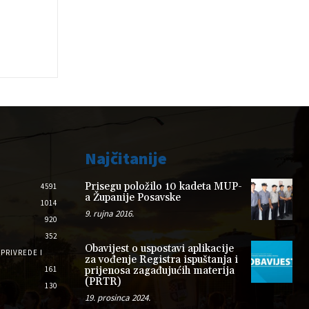
Najčitanije
Prisegu položilo 10 kadeta MUP-
4591
a Županije Posavske
1014
9. rujna 2016.
920
352
Obavijest o uspostavi aplikacije
PRIVREDE I
za vođenje Registra ispuštanja i
161
prijenosa zagađujućih materija
(PRTR)
130
19. prosinca 2024.