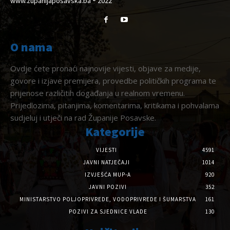
www.zupanijaposavska.ba ® 2022
O nama
Ovdje ćete pronaći najnovije vijesti, objave za medije,
govore i izjave premijera, provedbe političkih programa te
prijenose različitih događanja u realnom vremenu.
Prijedlozima, pitanjima, komentarima, kritikama i pohvalama
sudjeluj i utječi na rad Županije Posavske.
Kategorije
VIJESTI
4591
JAVNI NATJEČAJI
1014
IZVJEŠĆA MUP-A
920
JAVNI POZIVI
352
MINISTARSTVO POLJOPRIVREDE, VODOPRIVREDE I ŠUMARSTVA
161
POZIVI ZA SJEDNICE VLADE
130