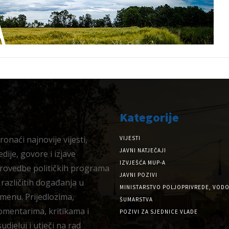
Kategorije
onaći najnovije vijesti,
VIJESTI
JAVNI NATJEČAJI
dije, govore i izjave
IZVJEŠĆA MUP-A
provedbe političkih programa
JAVNI POZIVI
 različitih događanja u
MINISTARSTVO POLJOPRIVREDE, VODO
menu. Prijedlozima,
ŠUMARSTVA
omentarima, kritikama i
POZIVI ZA SJEDNICE VLADE
djeluj i utječi na rad