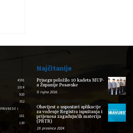
Najčitanije
Prisegu položilo 10 kadeta MUP-
4591
a Županije Posavske
1014
9. rujna 2016.
920
352
Obavijest o uspostavi aplikacije
PRIVREDE I
za vođenje Registra ispuštanja i
161
prijenosa zagađujućih materija
(PRTR)
130
19. prosinca 2024.