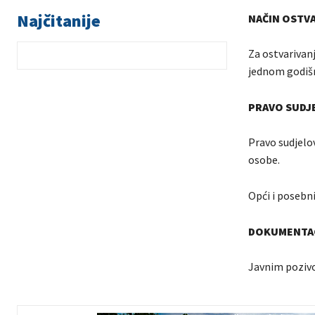
Najčitanije
NAČIN OSTVA
Za ostvarivanj
jednom godišn
PRAVO SUDJ
Pravo sudjelov
osobe.
Opći i posebn
DOKUMENTAC
Javnim pozivo