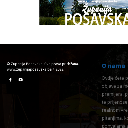
© Županija Posavska. Sva prava pridržana.
O nama
www.zupanijaposavska.ba ® 2022
Ovdje ćete pr
objave za me
premijera, 
te prijenose
realnom vre
pitanjima, k
pohvalama su