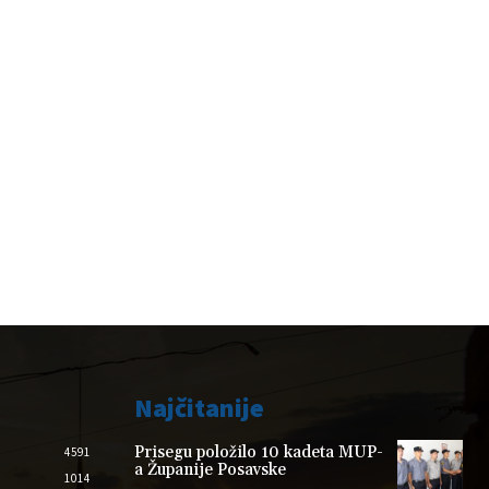
Najčitanije
Prisegu položilo 10 kadeta MUP-
4591
a Županije Posavske
1014