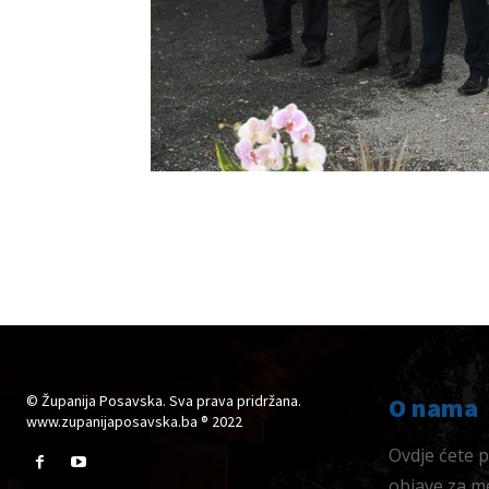
© Županija Posavska. Sva prava pridržana.
O nama
www.zupanijaposavska.ba ® 2022
Ovdje ćete pr
objave za me