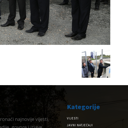
Kategorije
onaći najnovije vijesti,
VIJESTI
JAVNI NATJEČAJI
dije, govore i izjave