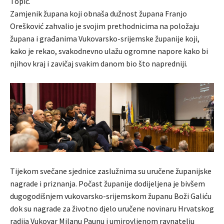
Topić.
Zamjenik župana koji obnaša dužnost župana Franjo
Orešković zahvalio je svojim prethodnicima na položaju
župana i građanima Vukovarsko-srijemske županije koji,
kako je rekao, svakodnevno ulažu ogromne napore kako bi
njihov kraj i zavičaj svakim danom bio što napredniji.
Tijekom svečane sjednice zaslužnima su uručene županijske
nagrade i priznanja. Počast županije dodijeljena je bivšem
dugogodišnjem vukovarsko-srijemskom županu Boži Galiću
dok su nagrade za životno djelo uručene novinaru Hrvatskog
radija Vukovar Milanu Paunu i umirovljenom ravnatelju