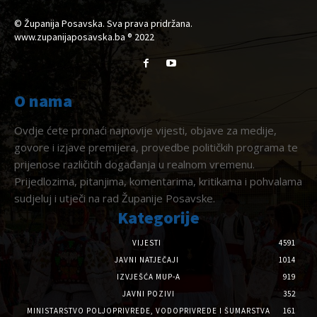
© Županija Posavska. Sva prava pridržana.
www.zupanijaposavska.ba ® 2022
O nama
Ovdje ćete pronaći najnovije vijesti, objave za medije,
govore i izjave premijera, provedbe političkih programa te
prijenose različitih događanja u realnom vremenu.
Prijedlozima, pitanjima, komentarima, kritikama i pohvalama
sudjeluj i utječi na rad Županije Posavske.
Kategorije
VIJESTI
4591
JAVNI NATJEČAJI
1014
IZVJEŠĆA MUP-A
919
JAVNI POZIVI
352
MINISTARSTVO POLJOPRIVREDE, VODOPRIVREDE I ŠUMARSTVA
161