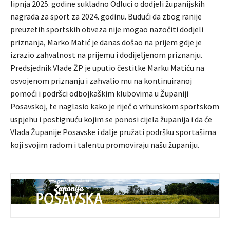
lipnja 2025. godine sukladno Odluci o dodjeli županijskih
nagrada za sport za 2024. godinu. Budući da zbog ranije
preuzetih sportskih obveza nije mogao nazočiti dodjeli
priznanja, Marko Matić je danas došao na prijem gdje je
izrazio zahvalnost na prijemu i dodijeljenom priznanju.
Predsjednik Vlade ŽP je uputio čestitke Marku Matiću na
osvojenom priznanju i zahvalio mu na kontinuiranoj
pomoći i podršci odbojkaškim klubovima u Županiji
Posavskoj, te naglasio kako je riječ o vrhunskom sportskom
uspjehu i postignuću kojim se ponosi cijela županija i da će
Vlada Županije Posavske i dalje pružati podršku sportašima
koji svojim radom i talentu promoviraju našu županiju.