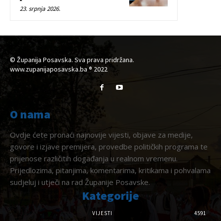
23. srpnja 2026.
© Županija Posavska. Sva prava pridržana.
www.zupanijaposavska.ba ® 2022
O nama
Ovdje ćete pronaći najnovije vijesti, objave za medije,
govore i izjave premijera, provedbe političkih programa te
prijenose različitih događanja u realnom vremenu.
Prijedlozima, pitanjima, komentarima, kritikama i pohvalama
sudjeluj i utječi na rad Županije Posavske.
Kategorije
VIJESTI
4591