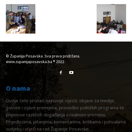
© Županija Posavska. Sva prava pridržana.
www.zupanijaposavska.ba ® 2022
O nama
Ovdje ćete pronaći najnovije vijesti, objave za medije,
govore i izjave premijera, provedbe političkih programa te
prijenose različitih događanja u realnom vremenu.
Prijedlozima, pitanjima, komentarima, kritikama i pohvalama
sudjeluj i utječi na rad Županije Posavske.