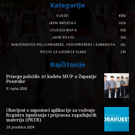
Kategorije
VIJESTI
4591
JAVNI NATJEČAJI
1014
IZVJEŠĆA MUP-A
920
JAVNI POZIVI
352
MINISTARSTVO POLJOPRIVREDE, VODOPRIVREDE I ŠUMARSTVA
161
POZIVI ZA SJEDNICE VLADE
130
Najčitanije
Prisegu položilo 10 kadeta MUP-a Županije
Posavske
9. rujna 2016.
Obavijest o uspostavi aplikacije za vođenje
Registra ispuštanja i prijenosa zagađujućih
materija (PRTR)
19. prosinca 2024.