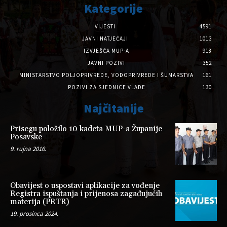
Kategorije
VIJESTI
4591
JAVNI NATJEČAJI
1013
IZVJEŠĆA MUP-A
918
JAVNI POZIVI
352
MINISTARSTVO POLJOPRIVREDE, VODOPRIVREDE I ŠUMARSTVA
161
POZIVI ZA SJEDNICE VLADE
130
Najčitanije
Prisegu položilo 10 kadeta MUP-a Županije
Posavske
9. rujna 2016.
Obavijest o uspostavi aplikacije za vođenje
Registra ispuštanja i prijenosa zagađujućih
materija (PRTR)
19. prosinca 2024.