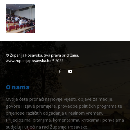
© Županija Posavska. Sva prava pridržana.
www.zupanijaposavska.ba ® 2022
O nama
Ovdje ćete pronaći najnovije vijesti, objave za medije,
govore i izjave premijera, provedbe političkih programa te
prijenose različitih događanja u realnom vremenu.
Prijedlozima, pitanjima, komentarima, kritikama i pohvalama
sudjeluj i utječi na rad Županije Posavske.