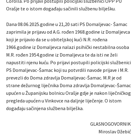
Corolla. Po prijavi postupili policijski službenici OPP PU
Orašje te o istom događaju sačinili službenu bilješku.
Dana 08.06.2025.godine u 21,20 sati PS Domaljevac- Šamac
zaprimila je prijavu od A.G. rođen 1968.godine iz Domaljevca
koji je prijavio da se u obiteljskoj kući N.R. rođena
1966.godine iz Domaljevca nalazi psihički nestabilna osoba
M.R. rođen 1954.godine iz Domaljevca te da isti ne želi
napustiti njenu kuću. Po prijavi postupili policijski službenici
PS Domaljevac-Šamac koji su potvrdili navode prijave i M.R.
prevezli do Doma zdravlja Domaljevac-Šamac. M.R je od
strane dežurnog liječnika Doma zdravlja Domaljevac-Šamac
upućen u Županijsku bolnicu Orašje gdje je nakon liječničkog
pregleda upućen u Vinkovce na daljnje liječenje. O istom
događaju sačinjena službena bilješka.
GLASNOGOVORNIK
Miroslav Džebić