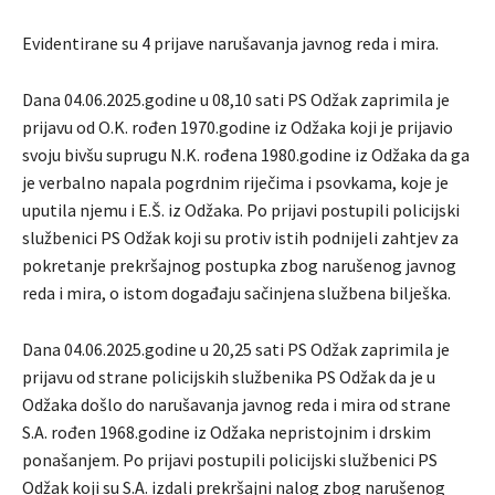
Evidentirane su 4 prijave narušavanja javnog reda i mira.
Dana 04.06.2025.godine u 08,10 sati PS Odžak zaprimila je
prijavu od O.K. rođen 1970.godine iz Odžaka koji je prijavio
svoju bivšu suprugu N.K. rođena 1980.godine iz Odžaka da ga
je verbalno napala pogrdnim riječima i psovkama, koje je
uputila njemu i E.Š. iz Odžaka. Po prijavi postupili policijski
službenici PS Odžak koji su protiv istih podnijeli zahtjev za
pokretanje prekršajnog postupka zbog narušenog javnog
reda i mira, o istom događaju sačinjena službena bilješka.
Dana 04.06.2025.godine u 20,25 sati PS Odžak zaprimila je
prijavu od strane policijskih službenika PS Odžak da je u
Odžaka došlo do narušavanja javnog reda i mira od strane
S.A. rođen 1968.godine iz Odžaka nepristojnim i drskim
ponašanjem. Po prijavi postupili policijski službenici PS
Odžak koji su S.A. izdali prekršajni nalog zbog narušenog