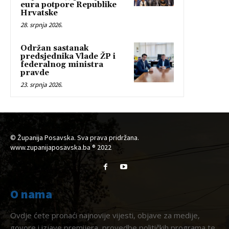
eura potpore Republike
Hrvatske
28. srpnja 2026.
Održan sastanak
predsjednika Vlade ŽP i
federalnog ministra
pravde
23. srpnja 2026.
© Županija Posavska. Sva prava pridržana.
www.zupanijaposavska.ba ® 2022
O nama
Ovdje ćete pronaći najnovije vijesti, objave za medije,
govore i izjave premijera, provedbe političkih programa te