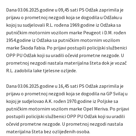
Dana 03.06.2025.godine u 09,45 sati PS Odžak zaprimila je
prijavu o prometnoj nezgodi koja se dogodila u Odžaku u
kojoj su sudjelovali R.L. rođena 1969.godine iz Odžaka sa
putničkim motornim vozilom marke Peugeot i D.M. rođen
1954.godine iz Odžaka sa putničkim motornim vozilom
marke Škoda Fabia. Po prijavi postupili policijski službenici
OPP PU Odžak koji su uradili očevid prometne nezgode. U
prometnoj nezgodi nastala materijalna šteta dok je vozač
R.L. zadobila lake tjelesne ozljede.
Dana 03.06.2025.godine u 16,45 sati PS Odžak zaprimila je
prijavu o prometnoj nezgodi koja se dogodila na GP Svilaj u
kojoj je sudjelovao A.K. rođen 1970.godine iz Poljske sa
putničkim motornim vozilom marke Opel Meriva. Po prijavi
postupili policijski službenici OPP PU Odžak koji su uradili
očevid prometne nezgode. U prometnoj nezgodi nastala
materijalna šteta bez ozlijeđenih osoba.