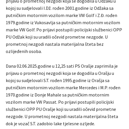
prijavu o prometnoj nezgodi koja se dogodila u Odžaku u
kojoj su sudjelovali I.Dž. rođen 2001.godine iz Odžaka sa
putničkim motornim vozilom marke VW Golf i Z.Đ. rođen
1979.godine iz Vukosavlja sa putničkim motornim vozilom
marke VW Golf. Po prijavi postupili policijski službenici OPP
PU Odžak koji su uradili očevid prometne nezgode. U
prometnoj nezgodi nastala materijalna šteta bez
ozlijeđenih osoba.
Dana 02.06.2025.godine u 12,25 sati PS Orašje zaprimila je
prijavu o prometnoj nezgodi koja se dogodila u Orašju u
kojoj su sudjelovali S.T. rođen 1995.godine iz Orašja sa
putničkim motornim vozilom marke Mercedes i M.P. rođen
1970.godine iz Donje Mahale sa putničkim motornim
vozilom marke VW Passat. Po prijavi postupili policijski
službenici OPP PU Orašje koji su uradili očevid prometne
nezgode. U prometnoj nezgodi nastala materijalna šteta
dok je vozač S.T. zadobio lake tjelesne ozljede.