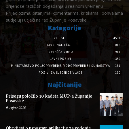
prijenose različitih događanja u realnom vremenu.
Prijedlozima, pitanjima, komentarima, kritikama i pohvalama
sudjeluj i utječi na rad Županije Posavske.
Kategorije
VIJESTI
4591
JAVNI NATJEČAJI
1013
IZVJEŠĆA MUP-A
918
JAVNI POZIVI
352
MINISTARSTVO POLJOPRIVREDE, VODOPRIVREDE I ŠUMARSTVA
161
POZIVI ZA SJEDNICE VLADE
130
Najčitanije
Prisegu položilo 10 kadeta MUP-a Županije
Posavske
9. rujna 2016.
Obavijest o uspostavi aplikacije za vođenje