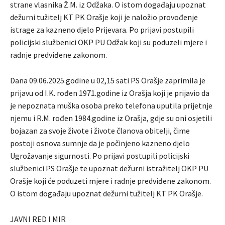
strane vlasnika Ž.M. iz Odžaka. O istom događaju upoznat
dežurni tužitelj KT PK Orašje koji je naložio provođenje
istrage za kazneno djelo Prijevara. Po prijavi postupili
policijski službenici OKP PU Odžak koji su poduzeli mjere i
radnje predviđene zakonom.
Dana 09.06.2025.godine u 02,15 sati PS Orašje zaprimila je
prijavu od I.K. rođen 1971.godine iz Orašja koji je prijavio da
je nepoznata muška osoba preko telefona uputila prijetnje
njemu i R.M. rođen 1984.godine iz Orašja, gdje su oni osjetili
bojazan za svoje živote i živote članova obitelji, čime
postoji osnova sumnje da je počinjeno kazneno djelo
Ugrožavanje sigurnosti. Po prijavi postupili policijski
službenici PS Orašje te upoznat dežurni istražitelj OKP PU
Orašje koji će poduzeti mjere i radnje predviđene zakonom.
O istom događaju upoznat dežurni tužitelj KT PK Orašje.
JAVNI RED I MIR