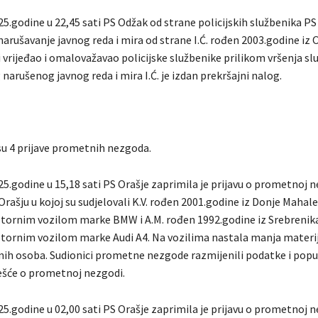
25.godine u 22,45 sati PS Odžak od strane policijskih službenika P
 narušavanje javnog reda i mira od strane I.Ć. rođen 2003.godine iz
ti vrijeđao i omalovažavao policijske službenike prilikom vršenja s
narušenog javnog reda i mira I.Ć. je izdan prekršajni nalog.
su 4 prijave prometnih nezgoda.
5.godine u 15,18 sati PS Orašje zaprimila je prijavu o prometnoj n
Orašju u kojoj su sudjelovali K.V. rođen 2001.godine iz Donje Mahale
ornim vozilom marke BMW i A.M. rođen 1992.godine iz Srebrenika
ornim vozilom marke Audi A4. Na vozilima nastala manja materij
nih osoba. Sudionici prometne nezgode razmijenili podatke i popu
ešće o prometnoj nezgodi.
5.godine u 02,00 sati PS Orašje zaprimila je prijavu o prometnoj n