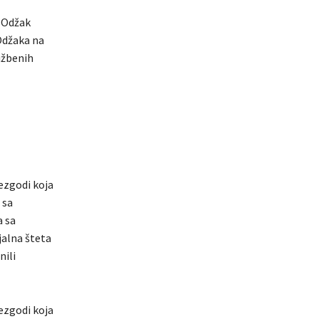
S Odžak
 Odžaka na
lužbenih
ezgodi koja
 sa
 sa
alna šteta
nili
ezgodi koja