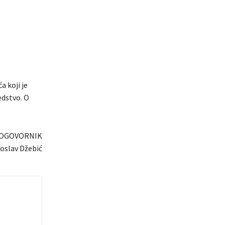
a koji je
edstvo. O
OGOVORNIK
oslav Džebić