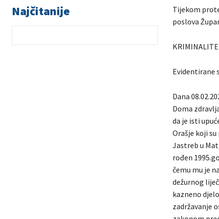
Najčitanije
Tijekom prote
poslova Župani
KRIMINALITE
Evidentirane s
Dana 08.02.202
Doma zdravlja 
da je isti upu
Orašje koji su
Jastreb u Mat
rođen 1995.god
čemu mu je na
dežurnog lije
kazneno djelo 
zadržavanje os
zakonom predv