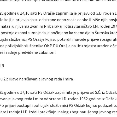
5.godine u 14,10 sati PS Orašje zaprimila je prijavu od G.D. rođen 
e koji je prijavio da su od strane nepoznate osobe ili više njih pos
 nalazi u njivama zvanim Pribarak u Tolisi vlasništvo I.M. rođen 19
 postoje osnovi sumnje da je počinjeno kazneno djelo Šumska krađa
ijski službenici PS Orašje koji su potvrdili navode prijave i osigural
ane policijskih službenika OKP PU Orašje na licu mjesta urađen očev
e i radnje predviđene zakonom.
MIR
u 2 prijave narušavanja javnog reda i mira.
5.godine u 17,10 sati PS Odžak zaprimila je prijavu od S.Ć. iz Odžaka
avanje javnog reda i mira od strane I.D. rođen 1962.godine iz Odža
 prijavi postupili policijski službenici PS Odžak koji su poduzeli
re i radnje i I.D. izdali prekršajni nalog zbog narušenog javnog red