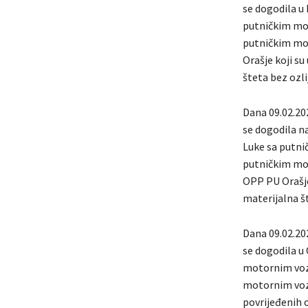
se dogodila u 
putničkim mot
putničkim mot
Orašje koji s
šteta bez ozl
Dana 09.02.202
se dogodila na
Luke sa putni
putničkim mot
OPP PU Orašje
materijalna š
Dana 09.02.20
se dogodila u 
motornim vozi
motornim vozi
povrijeđenih 