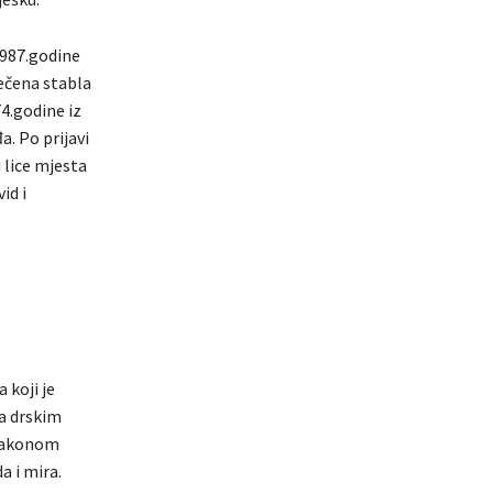
1987.godine
ječena stabla
74.godine iz
. Po prijavi
i lice mjesta
id i
 koji je
ka drskim
 zakonom
a i mira.