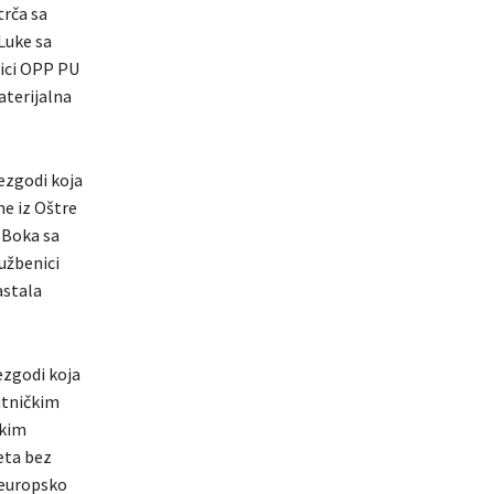
trča sa
Luke sa
nici OPP PU
aterijalna
ezgodi koja
ne iz Oštre
 Boka sa
užbenici
astala
ezgodi koja
utničkim
čkim
eta bez
 europsko