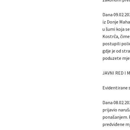
Dana 09.02.202
iz Donje Mahal
u šumi koja se
Kostrča, čime
postupili polic
gdje je od str
poduzete mjer
JAVNI RED I 
Evidentirane s
Dana 08.02.202
prijavio naruš
ponašanjem. Po
predviđene mje