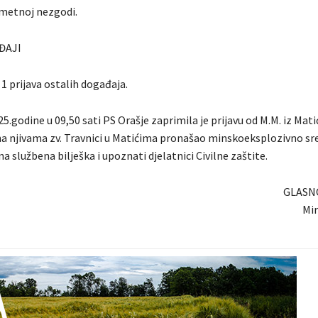
ometnoj nezgodi.
ĐAJI
 1 prijava ostalih događaja.
5.godine u 09,50 sati PS Orašje zaprimila je prijavu od M.M. iz Matić
e na njivama zv. Travnici u Matićima pronašao minskoeksplozivno sr
ena službena bilješka i upoznati djelatnici Civilne zaštite.
GLASN
Mir