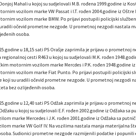
Donjoj Mahali u kojoj su sudjelovali M.B. rođena 1999.godine iz Kos
ornim vozilom marke VW Passat i I.T. rođen 2004.godine iz Oštre 
ornim vozilom marke BMW. Po prijavi postupili policijski službe
u uradili očevid prometne nezgode. U prometnoj nezgodi nastala m
ijeđenih osoba.
5.godine u 18,15 sati PS Orašje zaprimila je prijavu o prometnoj n
 regionalnoj cesti R463 u kojoj su sudjelovali M.K. rođen 1948.godi
čkim motornim vozilom marke Mercdes i P.K. rođen 1948.godine iz
ornim vozilom marke Fiat Punto. Po prijavi postupili policijski sl
 koji su uradili očevid prometne nezgode. U prometnoj nezgodi n
teta bez ozlijeđenih osoba.
25.godine u 12,40 sati PS Odžak zaprimila je prijavu o prometnoj n
Odžaku u kojoj su sudjelovali E.F. rođen 2002.godine iz Odžaka sa p
lom marke Mercedes i J.K. rođen 2001.godine iz Odžaka sa putni
lom marke VW Golf IV. Na vozilima nastala manja materijalna št
osoba. Sudionici prometne nezgode razmijenili podatke i popunili