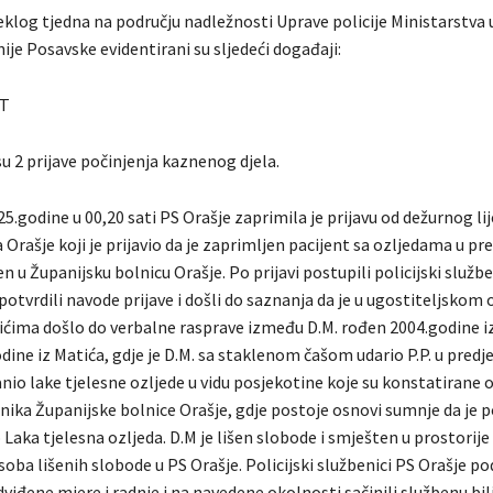
klog tjedna na području nadležnosti Uprave policije Ministarstva 
je Posavske evidentirani su sljedeći događaji:
T
u 2 prijave počinjenja kaznenog djela.
5.godine u 00,20 sati PS Orašje zaprimila je prijavu od dežurnog li
Orašje koji je prijavio da je zaprimljen pacijent sa ozljedama u pred
ćen u Županijsku bolnicu Orašje. Po prijavi postupili policijski službe
 potvrdili navode prijave i došli do saznanja da je u ugostiteljskom
ićima došlo do verbalne rasprave između D.M. rođen 2004.godine iz 
ine iz Matića, gdje je D.M. sa staklenom čašom udario P.P. u predjel
nio lake tjelesne ozljede u vidu posjekotine koje su konstatirane 
čnika Županijske bolnice Orašje, gdje postoje osnovi sumnje da je 
Laka tjelesna ozljeda. D.M je lišen slobode i smješten u prostorije
oba lišenih slobode u PS Orašje. Policijski službenici PS Orašje po
iđene mjere i radnje i na navedene okolnosti sačinili službenu bil