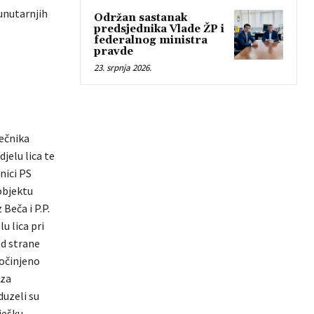
unutarnjih
Održan sastanak
predsjednika Vlade ŽP i
federalnog ministra
pravde
23. srpnja 2026.
ječnika
jelu lica te
nici PS
 objektu
Beča i P.P.
u lica pri
od strane
počinjeno
 za
duzeli su
ješku.